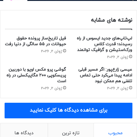
نهایی، این مقررات به‌عنوان اصلاحیه‌ای بر قانون «قابلیت حمل و
مسئولیت‌پذیری بیمه‌ی درمانی» (HIPAA) سال ۱۹۹۶ به شمار
نوشته های مشابه
خواهد آمد.
لپ‌تاپ‌های جدید ایسوس از راه
فیل تاریخ‌ساز پرونده حقوق
رسیدند؛ قدرت کلاس
حیوانات در ۵۵ سالگی از دنیا رفت
ورک‌استیشن و گرافیک توانمند
ژوئن 2, 2026
ژوئن 2, 2026
عیسی زارع‌پور: اگر مسیر قبلی
گوشی پرو مکس اوپو با دوربین
ادامه پیدا می‌کرد حتی تماس
پریسکوپی ۲۰۰ مگاپیکسلی در راه
تلفنی هم ممکن نبود
است
ژوئن 2, 2026
ژوئن 2, 2026
برای مشاهده دیدگاه ها کلیک نمایید
محبوب
تازه ترین
دیدگاه ها
مقاله‌های مرتبط