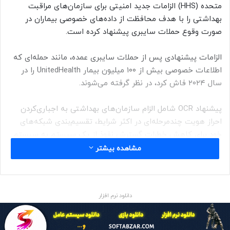
متحده (HHS) الزامات جدید امنیتی برای سازمان‌های مراقبت
بهداشتی را با هدف محافظت از داده‌های خصوصی بیماران در
صورت وقوع حملات سایبری پیشنهاد کرده است.
الزامات پیشنهادی پس از حملات سایبری عمده‌، مانند حمله‌ای که
اطلاعات خصوصی بیش از ۱۰۰ میلیون بیمار UnitedHealth را در
سال ۲۰۲۴ فاش کرد، در نظر گرفته می‌شوند.
پیشنهاد OCR شامل الزام سازمان‌های بهداشتی به اجباری‌کردن
احراز هویت چندمرحله‌ای در اکثر شرایط، تقسیم‌بندی شبکه‌های
خود برای کاهش خطرات گسترش نفوذ از یک سیستم به سیستم
دیگر و رمزگذاری داده‌های بیماران می‌شود، به طوری که حتی اگر
مشاهده بیشتر
دزدیده شوند، قابل دسترس نباشند. OCR گروه‌های تحت نظارت را
ملزم می‌کند تا اقدامات خاصی را در زمینه‌ی تجزیه‌وتحلیل ریسک
انجام دهند و اسناد انطباقی را حفظ کنند.
دانلود نرم افزار
قوانین جدید OCR بخشی از استراتژی امنیت سایبری است که
دولت
جو بایدن
سال ۲۰۲۳ وضع کرد. پس از طی شدن مراحل