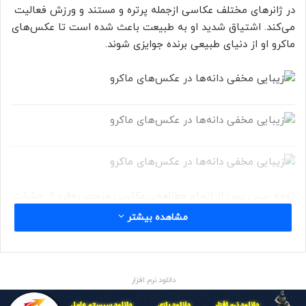
در ژانرهای مختلف عکاسی ازجمله پرتره و مستند و ورزش فعالیت
می‌کند. اشتیاق شدید او به طبیعت باعث شده است تا عکس‌های
ماکرو او از دنیای طبیعی برنده جوایزی شوند.
توجه بیس پس از انجام مطالعه‌ی عکاسی منحصر‌به‌فرد از حشرات
از‌طریق پروژه‌ی تحسین‌شده‌ای با عنوان «مایکرواسکالپچر»
مشاهده بیشتر
(Microsculpture)، به گیاه‌شناسی معطوف شد.
بیس درباره‌ی پروژه‌ی خود می‌گوید:
دانلود نرم افزار