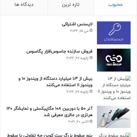
محبوب
تازه ترین
دیدگاه ها
بیس با چرخاندن لنز ماکرو خود به‌سمت بذرهایی از سراسر جهان،
لایسنس اشتراکی
نشان می‌دهد که چه مقدار تنوع در این دانه‌های ریز وجود دارد که
می 15, 2023
اکثر مردم در زندگی روزمره خود آن را نادیده می‌گیرند و گاهی
هنگام قدم‌زدن با بی‌توجهی از روی آن‌ها رد می‌شوند.
فروش سازنده جاسوس‌افزار پگاسوس
مقاله‌های مرتبط:
ژانویه 26, 2022
عجیب‌ترین مسافرانی که تاکنون در مترو دیده شده‌اند
بیش از ۱٫۴ میلیارد دستگاه از ویندوز ۱۰ و
تصاویری جالب از محصولاتی که با طراحی جذابشان دلبری
ویندوز ۱۱ استفاده می‌کنند
می‌کنند
ژانویه 26, 2022
این عکاس گیاه‌دوست هدف خود از کارش را این‌گونه توضیح
آنر ۵۰ با دوربین ۱۰۸ مگاپیکسلی و نمایشگر ۱۲۰
می‌دهد:
هرتزی در مالزی معرفی شد
اکتبر 20, 2021
پنج سقوط بزرگ بیت کوین چه تفاوتی با سقوط