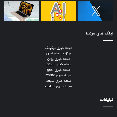
لینک های مرتبط
مجله خبری بیکینگ
تصاویر بیشتری از بذرها و حشرات را می‌توانید در
وب‌سایت لوون
برگزیده های ایران
بیس
مشاهده کنید.
مجله خبری یولن
مجله خبری لستک
***
مجله خبری gsxr
مجله خبری mydtc
امیدواریم از این قسمت از
شاتر
لذت برده باشید. دیدگاه شما
مجله خبری سیلاد
مجله خبری دریافت
کاربران نیوزلن درباره‌ی این تصاویر ماکرو چیست؟ آیا شما هم
تاکنون روی بافت و شکل دانه‌ها و بذرها دقیق شده‌اید؟
تبلیغات