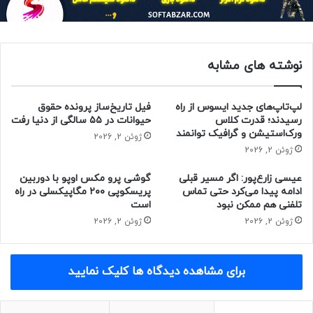
با تمرکز عمده روی جهان طبیعی،
نوشته های مشابه
عکس‌های ماکرو و فوتومیکروسکوپی
می‌گیرم. این تصاویر از بذرها در باغ
لپ‌تاپ‌های جدید ایسوس از راه
فیل تاریخ‌ساز پرونده حقوق
رسیدند؛ قدرت کلاس
حیوانات در ۵۵ سالگی از دنیا رفت
گیاه‌شناسی سلطنتی ادینبورگ گرفته
ورک‌استیشن و گرافیک توانمند
ژوئن 2, 2026
شده‌اند و در مجموعه‌ی کارپولوژی باغ
ژوئن 2, 2026
نگه‌داری می‌شوند. برخی از این بذرها
عیسی زارع‌پور: اگر مسیر قبلی
گوشی پرو مکس اوپو با دوربین
جدید هستند؛ اما قدمت برخی از آن‌ها
ادامه پیدا می‌کرد حتی تماس
پریسکوپی ۲۰۰ مگاپیکسلی در راه
تلفنی هم ممکن نبود
است
به ۱۵۰ سال پیش یا بیشتر می‌رسد.
ژوئن 2, 2026
ژوئن 2, 2026
برای مشاهده دیدگاه ها کلیک نمایید