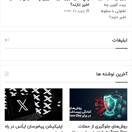
اخیر دارند؟
ژانویه 26, 2022
هدف کار من این است که جزئیاتی از
طبیعت را آشکار کنم که معمولا برای
چشم انسان قابل‌دیدن نیستند. با انجام
تبلیغات
این کار، عکاسی پیوندی حیاتی بین
باغ‌ها یا موزه‌های گیاه‌شناسی و عموم
مردم ایجاد می‌کند. عکاسی ماکرو از
بذرها اجازه می‌دهد مجموعه‌هایی که
آخرین نوشته ها
معمولا از دید پنهان هستند، به شیوه‌ای
آموزشی و سرگرم‌کننده نمایش داده
شوند.
روش‌های جلوگیری از حملات
اپلیکیشن پیام‌رسان ایکس در راه