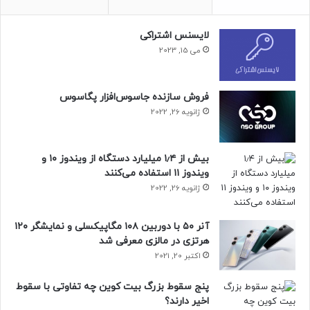
در کادر ایمیل، آدرس ایمیل غیرمعتبر مانند test@test.com یا
لایسنس اشتراکی
no@thankyou.com وارد و سپس روی Next کلیک کنید.
می 15, 2023
حتما بخوانید :
این گوشی میان‌رده چینی، سامسونگ و
شیائومی را به چالش می‌کشد
فروش سازنده جاسوس‌افزار پگاسوس
ژانویه 26, 2022
منبع : زومیت
بیش از ۱٫۴ میلیارد دستگاه از ویندوز ۱۰ و
آموزش
آموزش کامپیوتر
ویندوز ۱۱ استفاده می‌کنند
ژانویه 26, 2022
آنر ۵۰ با دوربین ۱۰۸ مگاپیکسلی و نمایشگر ۱۲۰
هرتزی در مالزی معرفی شد
اکتبر 20, 2021
پنج سقوط بزرگ بیت کوین چه تفاوتی با سقوط
اخیر دارند؟