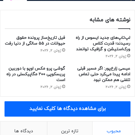
هنگام راه‌اندازی ویندوز را دور زد.
نوشته های مشابه
اگر از افرادی هستید که هنگام راه‌اندازی ویندوز در صفحه‌ی اتصال‌
به اینترنت یا ورود ایمیل گیر کرده‌اید، به‌کمک این آموزش
می‌توانید به‌سادگی مشکل خود را برطرف کنید و مراحل ستاپ
لپ‌تاپ‌های جدید ایسوس از راه
فیل تاریخ‌ساز پرونده حقوق
ویندوز 11 را به‌اتمام برسانید.
رسیدند؛ قدرت کلاس
حیوانات در ۵۵ سالگی از دنیا رفت
ورک‌استیشن و گرافیک توانمند
ژوئن 2, 2026
ژوئن 2, 2026
عیسی زارع‌پور: اگر مسیر قبلی
گوشی پرو مکس اوپو با دوربین
کپی لینک
ادامه پیدا می‌کرد حتی تماس
پریسکوپی ۲۰۰ مگاپیکسلی در راه
راه‌اندازی ویندوز 11 بدون ایمیل در
تلفنی هم ممکن نبود
است
ژوئن 2, 2026
ژوئن 2, 2026
هنگام وصل‌بودن اینترنت
اگر لپ‌تاپ شما پس‌ از نصب ویندوز، اتصال اینترنت را به‌صورت
برای مشاهده دیدگاه ها کلیک نمایید
بی‌سیم یا سیمی شناسایی و از صفحه‌ی اتصال به اینترنت عبور
کند و به صفحه‌ی ورود حساب مایکروسافت برسد، مراحل زیر را
دنبال کنید:
محبوب
تازه ترین
دیدگاه ها