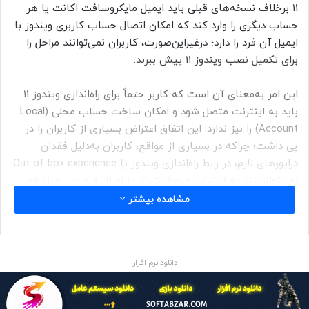
11 برخلاف نسخه‌های قبلی باید ایمیل مایکروسافت اکانت یا هر
حساب دیگری را وارد کند که امکان اتصال حساب کاربری ویندوز با
ایمیل آن فرد را دارد؛ درغیر‌این‌صورت، کاربران نمی‌توانند مراحل را
برای تکمیل نصب ویندوز 11 پیش ببرند.
این امر به‌معنای آن است که کاربر حتماً برای راه‌اندازی ویندوز 11
باید به اینترنت متصل شود و امکان ساخت حساب محلی (Local
Account) را نیز ندارد. این اتفاق اعتراض بسیاری از کاربران را در
پی داشت؛ چراکه در بسیاری از مواقع، کاربران به‌دلیل فقدان
درایورهای لازم، در رابط راه‌اندازی ویندوز یا Out of box experience
نمی‌توانستند به اینترنت متصل شوند یا اصلا به ورود ایمیل خود
تمایلی ندارند.
مشاهده بیشتر
بااین‌حال، مایکروسافت طبق عادت معمول خود درزمینه‌ی بسیاری
از تصمیم‌ها و سیاست‌ها سخت‌گیری نمی‌کند و مانند راهکار
دانلود نرم افزار
خودش برای دورزدن فقدان چیپ TPM 1.2 برای نصب ویندوز 11 یا
راهکارهای موجود برای نصب ویندوز 11 در سیستم‌های ناسازگار، با
چند حرکت ساده می‌توان اجبار اتصال به اینترنت و ورود ایمیل