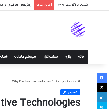
شنبه, 8 آگوست 2026
اپلیکیشن پیام‌رسان ایک
آخرین خبرها
خانه
بازی
سخت‌افزار
سيستم عامل
شبكه 
فیسبوک
خانه
/
کسب و کار
/
Why Positive Technologies
ایکس
کسب و کار
لینکداین
tive Technologies
اسکایپ