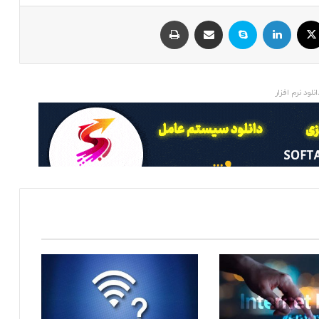
ایکس
لینکداین
اسکایپ
اشتراک با ایمیل
چاپ
انلود نرم افزار