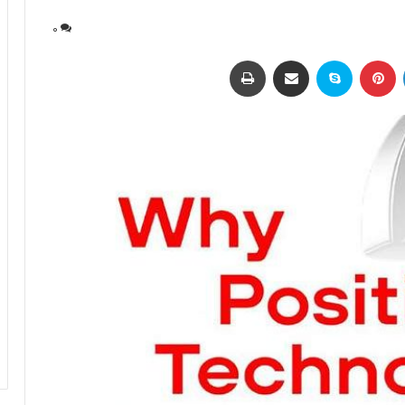
0
لینکداین
پینتریست
اسکایپ
اشتراک با ایمیل
چاپ