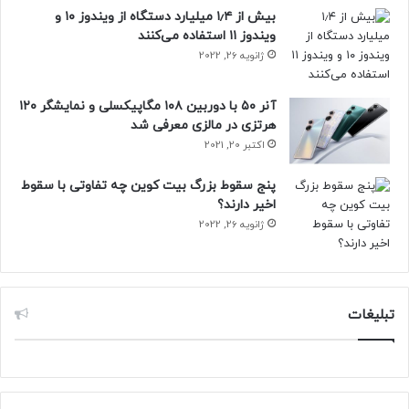
بیش از ۱٫۴ میلیارد دستگاه از ویندوز ۱۰ و
جمع‌بندی
ویندوز ۱۱ استفاده می‌کنند
ژانویه 26, 2022
بازسازی OpenAI و قرارداد با مایکروسافت نقطهِ عطفی در راه
تجاری‌سازی گسترده فناوری‌های هوش مصنوعی است: ترکیب
آنر ۵۰ با دوربین ۱۰۸ مگاپیکسلی و نمایشگر ۱۲۰
دسترسی به سرمایه و منابع محاسباتی عظیم، همراه با نظارتی که
هرتزی در مالزی معرفی شد
باید تضمین‌کننده اهداف ایمنی و عمومی باشد.
اکتبر 20, 2021
پنج سقوط بزرگ بیت کوین چه تفاوتی با سقوط
حتما بخوانید :
همکاری «گوگل» با میلیاردر هندی برای ارائه
اخیر دارند؟
دسترسی رایگان به هوش مصنوعی
ژانویه 26, 2022
OpenAI
تبلیغات