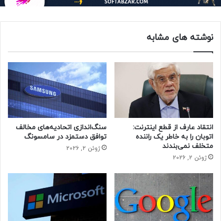
براساس قرارداد جدید، تقریباً ۲۷ درصد از سهام شرکت انتفاعی
جدید به مایکروسافت تعلق می‌گیرد؛ مایکروسافت همچنان نقش
تامین‌کننده اصلی ظرفیت محاسباتی را دارد و حقوق تجاری
نوشته های مشابه
مشخصی برای محصولات مبتنی بر فناوری OpenAI حفظ شده
است.
نکات برجسته:
– OpenAI ارزش‌گذاری‌شده بیش از ۵۰۰ میلیارد دلار دارد.
– مایکروسافت و بنیاد OpenAI سهم‌های کلیدی در ساختار
جدید دارند.
– هیئت غیرانتفاعی حق نظارت بر ایمنی و توقف انتشار
انتقاد عارف از قطع اینترنت:
سنگ‌اندازی اتحادیه‌های مخالف
محصولات پرخطر را حفظ کرده است.
اتوبان را به خاطر یک راننده
توافق دستمزد در سامسونگ
متخلف نمی‌بندند
ژوئن 2, 2026
ژوئن 2, 2026
نظارت قانونی و تضمین مأموریت
دادستان‌های کل دلاور و کالیفرنیا پس از بررسی‌های گسترده، با
بازسازی ساختار مخالفت نکردند اما اعلام کردند که نظارت مداوم