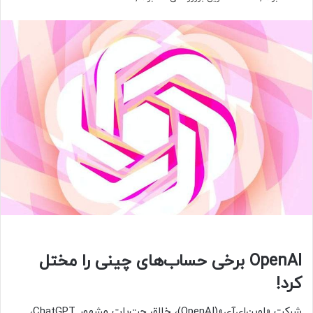
OpenAI برخی حساب‌های چینی را مختل
کرد!
شرکت «اوپن‌ای‌آی»(OpenAI)، خالق چت‌بات مشهور ChatGPT،