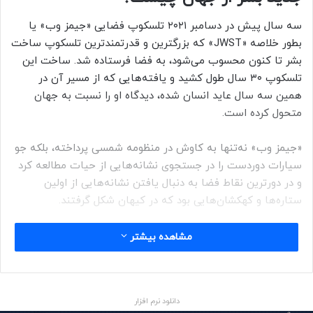
سه سال پیش در دسامبر ۲۰۲۱ تلسکوپ فضایی «جیمز وب» یا
بطور خلاصه «JWST» که بزرگترین و قدرتمندترین تلسکوپ ساخت
بشر تا کنون محسوب می‌شود، به فضا فرستاده شد. ساخت این
تلسکوپ ۳۰ سال طول کشید و یافته‌هایی که از مسیر آن در
همین سه سال عاید انسان شده، دیدگاه او را نسبت به جهان
متحول کرده است.
«جیمز وب» نه‌تنها به کاوش در منظومه شمسی پرداخته، بلکه جو
سیارات دوردست را در جستجوی نشانه‌هایی از حیات مطالعه کرد
و در دورترین نقاط فضا به دنبال یافتن نشانه‌هایی از اولین
ستاره‌ها و کهکشان‌هایی بود که در کیهان شکل گرفتند.
در ادامه، هرآنچه «جیمز وب» در این مدت کوتاه سه ساله به ما
مشاهده بیشتر
درباره آغاز شکل‌گیری جهان و اسرار آن آموخته، ارائه می‌شود.
هیولاهای آبی وهم‌انگیز
دانلود نرم افزار