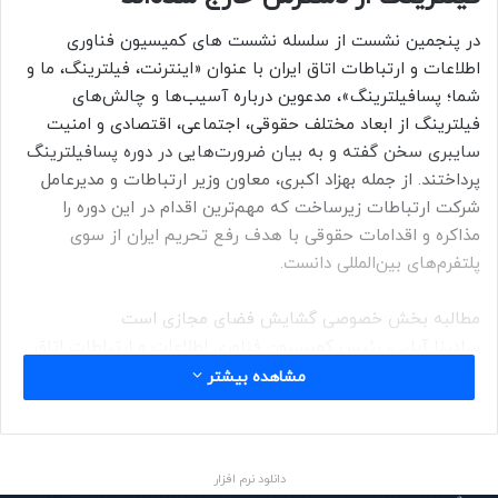
در پنجمین نشست از سلسله نشست های کمیسیون فناوری
اطلاعات و ارتباطات اتاق ایران با عنوان «اینترنت، فیلترینگ، ما و
شما؛ پسافیلترینگ»، مدعوین درباره آسیب‌ها و چالش‌های
فیلترینگ از ابعاد مختلف حقوقی، اجتماعی، اقتصادی و امنیت
سایبری سخن گفته و به بیان ضرورت‌هایی در دوره پسافیلترینگ
پرداختند. از جمله بهزاد اکبری، معاون وزیر ارتباطات و مدیرعامل
شرکت ارتباطات زیرساخت که مهم‌ترین اقدام در این دوره را
مذاکره و اقدامات حقوقی با هدف رفع تحریم ایران از سوی
پلتفرم‌های بین‌المللی دانست.
مطالبه بخش خصوصی گشایش فضای مجازی است
سادینا آبایی، رئیس کمیسیون فناوری اطلاعات و ارتباطات اتاق
ایران، با تاکید بر اینکه مطالبه بخش خصوصی رفع فیلترینگ و
مشاهده بیشتر
گشایش فضای مجازی است. گفت: به نظر می‌رسد، دولت به دنبال
تغییر مدل فعلی در فضای مجازی است اما باید چارچوب‌ها
مشخص شود.
دانلود نرم افزار