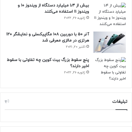
بیش از ۱٫۴ میلیارد دستگاه از ویندوز ۱۰ و
ویندوز ۱۱ استفاده می‌کنند
افزونه‌های یکپارچه
ژانویه 26, 2022
گوگل شیتز همچنین دارای افزونه‌هایی است که می‌تواند تجربه
آنر ۵۰ با دوربین ۱۰۸ مگاپیکسلی و نمایشگر ۱۲۰
کاربری شما را بهبود بخشد. این افزونه‌ها شامل ابزارهایی برای
هرتزی در مالزی معرفی شد
خودکارسازی وظایف و ادغام با سایر خدمات مانند جیمیل است.
اکتبر 20, 2021
در نهایت، اگر شما یک دانشجو هستید یا فقط می‌خواهید با
پنج سقوط بزرگ بیت کوین چه تفاوتی با سقوط
اخیر دارند؟
صفحات گسترده آشنا شوید، گوگل شیتز گزینه‌ای عالی برای
ژانویه 26, 2022
شماست که هم رایگان است و هم استفاده از آن بسیار ساده‌تر
از اکسل است.
حتما بخوانید :
آیا توسعه هوش مصنوعی در سال ۲۰۲۵ کُند
تبلیغات
می‌شود؟