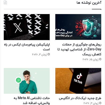
گوگل شیتز
آخرین نوشته ها
روش‌های جلوگیری از حملات
اپلیکیشن پیام‌رسان ایکس در راه
Zero-Day؛ از شناسایی تهدید تا
است
کاهش ریسک
ژوئن 3, 2026
ژوئن 15, 2026
طرح جدید تیک‌تاک در انگلیس
حالت ناشناس Meta AI به
واتس‌اپ اضافه شد
ژوئن 3, 2026