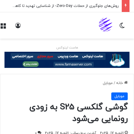
روش‌های جلوگیری از حملات Zero-Day؛ از شناسایی تهدید تا کاهش ریسک
تغییر پوسته
ورود
هاست لینوکس
خانه
/
موبايل
موبايل
گوشی گلکسی S25 به زودی
رونمایی می‌شود
ژانویه 17, 2025
آخرین بروزرسانی: ژانویه 17, 2025
0