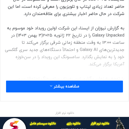
حاضر تعداد زیادی لپتاپ و تلویزیون را معرفی کرده است، اما این
شرکت در حال حاضر اخبار بیشتری برای علاقه‌مندان دارد.
به گزارش نیوزلن از ایسنا، این شرکت اولین رویداد خود موسوم به
Galaxy Unpacked را در تاریخ ۲۲ ژانویه ۲۰۲۵(۳ بهمن ۱۴۰۳) در
ساعت ۱۳:۰۰ به وقت منطقه زمانی شرقی برگزار می‌کند تا
جدیدترین‌های Galaxy AI و احتمالاً دستگاه‌های جدید سری گلکسی
خود را به نمایش بگذارد. سامسونگ این رویداد را در سن‌خوزه
آمریکا برگزار می‌کند.
با توجه به زمان برگزاری این رویداد، سامسونگ احتمالا سری
گلکسی اس ۲۵(Galaxy S۲۵) را معرفی خواهد کرد و احتمال زیادی
مشاهده بیشتر
وجود دارد که از تراشه جدید «اسنپدراگون ۸ الیت» و طراحی به‌ روز
شده، حداقل در گوشی هوشمند «گلکسی S۲۵ اولترا» استفاده کند.
دانلود نرم افزار
آنچه ممکن است جالب‌تر باشد، دستگاه‌های غیر هوشمندی است
که سامسونگ می‌تواند به نمایش بگذارد. شایعه شده است که