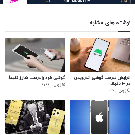
این شرکت در حال حاضر یک حلقه هوشمند موسوم به «گلکسی
رینگ ۲»(Galaxy Ring ۲) در دست توسعه دارد و به احتمال زیاد از
هدست جدید خود نیز در این رویداد رونمایی خواهد کرد.
نوشته های مشابه
این رویداد در تاریخ مذکور از وبسایت سامسونگ و همچنین کانال
این شرکت در یوتیوب به صورت زنده پخش خواهد شد.
حتما بخوانید :
چرا وقتی تلفن به گوش نزدیک می‌شود، پیام
صوتی متوقف می‌شود؟
افزایش سرعت گوشی اندرویدی
گوشی خود را درست شارژ کنید!
در ۱۰ دقیقه
ژوئن 1, 2026
گلکسی S25
ژوئن 1, 2026