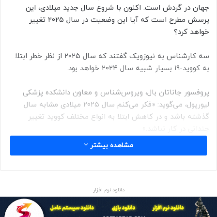
جهان در گردش است. اکنون با شروع سال جدید میلادی، این
پرسش مطرح است که آیا این وضعیت در سال ۲۰۲۵ تغییر
خواهد کرد؟
سه کارشناس به نیوزویک گفتند که سال ۲۰۲۵ از نظر خطر ابتلا
به کووید-۱۹ بسیار شبیه سال ۲۰۲۴ خواهد بود.
پروفسور جاناتان بال، ویروس‌شناس و معاون دانشکده پزشکی
لیورپول، می‌گوید: «فکر می‌کنم سال ۲۰۲۵ میلادی مشابه سال
گذشته باشد و در کاهش ابتلا به انواع مختلف کووید تغییر
چندانی در کار نباشد.»
مشاهده بیشتر
دکتر رابرت اچ. هاپکینز، مدیر بنیاد ملی بیماری‌های عفونی، نیز
تاکید می‌کند: «در سال جاری میلادی نیز بهبود ساخت و عرضه
واکسن از یک سو و تغییر و جهش کووید-۱۹ از سوی دیگر، ادامه
خواهد داشت. به این ترتیب، می‌توان گفت تا زمانی که شاهد
دانلود نرم افزار
تغییرات قابل توجه در رفتار عمومی مردم و رعایت بیشتر نکات
بهداشتی نباشیم، تغییر چشمگیری در کاهش ابتلا به کووید وجود