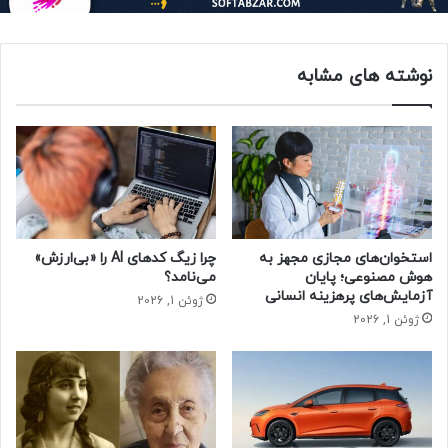
نخواهد داشت.»
پروفسور کریستف فریزر، اپیدمیولوژیست بیماری‌های عفونی و
نوشته های مشابه
استاد دانشگاه آکسفورد، نیز مانند دو کارشناس دیگر می‌گوید:
«فکر نمی‌کنم سال ۲۰۲۵ چندان با سال ۲۰۲۴ متفاوت باشد.»
او معتقد است: «باید انتظار داشته باشیم در سال جدید نیز
ویروس در سطوح بالا به گردشش ادامه دهد. احتمالا یک یا دو نوع
جدید از کووید نیز ظاهر خواهد شد که همچنان به اومیکرون
مرتبط‌ باشند. با این حال، به نظر می‌رسد واکسن و همچنین ایمنی
استخوان‌های مجازی مجهز به
چرا زیگ کدهای AI را «بی‌ارزش»
ناشی از ابتلای پیشین باعث شود که بیشتر افراد در برابر کووید تا
هوش مصنوعی؛ پایان
می‌نامد؟
حدودی ایمن باشند.»
آزمایش‌های پرهزینه انسانی
ژوئن 1, 2026
ژوئن 1, 2026
کارشناسان درباره اینکه آیا سطح تهدید کووید-۱۹ ممکن است
افزایش یابد و بیش از سال گذشته سلامت عمومی را به خطر
بیندازد، نیز گفتند که چنین احتمالی ناممکن نیست، اما بعید به
نظر می‌رسد.