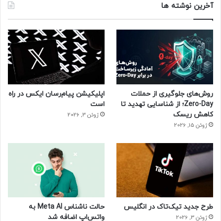
آخرین نوشته ها
دکتر فریزر نیز تاکید می‌کند که «افراد آسیب‌پذیر، کودکان و افراد
مسن باید روند واکسینه شدن را ادامه دهند، زیرا حفظ ایمنی پایدار
در این گروه‌ها دشوارتر است.»
این متخصص در عین حال ابراز امیدواری می‌کند که با استفاده از
توالی‌یابی، پیشرفت‌های موجود در هوش مصنوعی و مدل‌سازی
روش‌های جلوگیری از حملات
اپلیکیشن پیام‌رسان ایکس در راه
تکاملی، راه مقابله با انواع جدید ویروس کووید-۱۹ ساده‌تر خواهد
Zero-Day؛ از شناسایی تهدید تا
است
بود.
کاهش ریسک
ژوئن 3, 2026
ژوئن 15, 2026
به گفته او، امکانات جدید سبب شده‌اند انواع جدید ویروس
سریع‌تر شناسایی شوند و زمان بیشتری برای انطباق، ازجمله تولید
واکسن برای گونه‌های جدید، وجود داشته باشد.
این کارشناسان تاکید می‌کنند که متخصصان درمورد واکسن‌های
داخل بینی، که ایمنی گسترده‌تری در برابر بیماری و عفونت ایجاد
طرح جدید تیک‌تاک در انگلیس
حالت ناشناس Meta AI به
می‌کند، مشغول بررسی و تحقیق‌اند، هرچند هنوز اطلاعات دقیق
واتس‌اپ اضافه شد
ژوئن 3, 2026