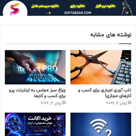
نیست، بلکه یک ضرورت است. همانطور که سواد خواندن و نوشتن
برای زندگی در جامعه ضروری است، دانش برنامه‌نویسی نیز برای
درک و تعامل با دنیای دیجیتال حیاتی به نظر می‌رسد. آموزش
پایتون به عنوان یک زبان برنامه‌نویسی سطح بالا و آسان برای
نوشته های مشابه
یادگیری، گزینه‌ای ایده‌آل برای شروع این مسیر است. این زبان، به
دلیل خوانایی بالا و سینتکس ساده، به مبتدیان کمک می‌کند تا
مفاهیم پایه‌ای برنامه‌نویسی را به راحتی درک کنند. علاوه بر این،
پایتون در زمینه‌های مختلفی از جمله توسعه وب، تحلیل داده،
هوش مصنوعی و یادگیری ماشین کاربرد دارد و یادگیری آن،
فرصت‌های شغلی فراوانی را پیش روی افراد قرار می‌دهد.
مزایای آموزش برنامه نویسی پایتون چیست؟
تاب آوری اجباری برای کسب و
چراغ سبز مجلس به اینترنت پرو
کارهای مجازی!
برای کسب و کارها
آموزش برنامه نویسی پایتون مزایای بسیاری دارد که آن را به
ژوئن 2, 2026
ژوئن 2, 2026
انتخابی هوشمندانه برای شروع یادگیری برنامه نویسی تبدیل کرده
است. از جمله این مزایا می‌توان به موارد زیر اشاره کرد:
– سادگی و خوانایی: سینتکس پایتون بسیار شبیه به زبان
انگلیسی است و این امر، یادگیری آن را برای مبتدیان آسان‌تر