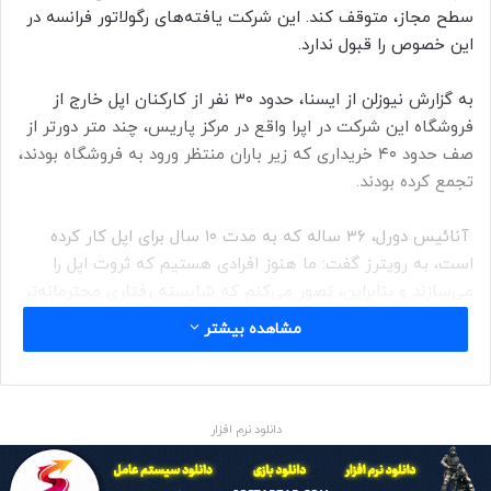
سطح مجاز، متوقف کند. این شرکت یافته‌های رگولاتور فرانسه در
این خصوص را قبول ندارد.
به گزارش نیوزلن از ایسنا، حدود ۳۰ نفر از کارکنان اپل خارج از
فروشگاه این شرکت در اپرا واقع در مرکز پاریس، چند متر دورتر از
صف حدود ۴۰ خریداری که زیر باران منتظر ورود به فروشگاه بودند،
تجمع کرده بودند.
آنائیس دورل، ۳۶ ساله که به مدت ۱۰ سال برای اپل کار کرده
است، به رویترز گفت: ما هنوز افرادی هستیم که ثروت اپل را
می‌سازند و بنابراین، تصور می‌کنم که شایسته رفتاری محترمانه‌تر
از آنچه امروز با ما می‌شود، باشیم.
مشاهده بیشتر
یک مقام اتحادیه کارگری سی‌جی‌تی گفت: چند صد نفر از حدود
۲۳۰۰ نفر کارکنان فروشگاه‌های اپل در فرانسه، در اعتصاب شرکت
کرده‌اند. وی افزود: تمام فروشگاه‌های اپل فرانسه در روز جمعه باز
دانلود نرم افزار
ماندند اما تعداد کارکنانشان کمتر بود.