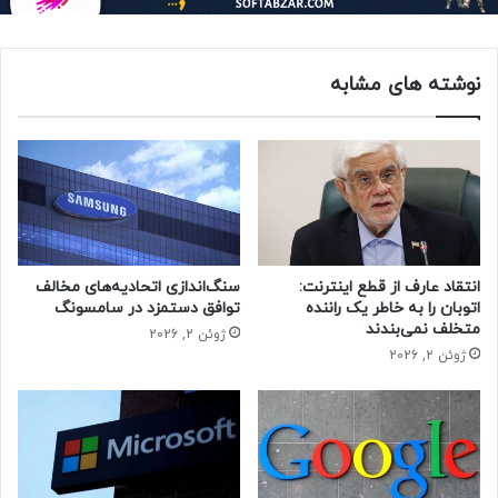
اتحادیه‌های اپل که روز شنبه، اعتصاب کردند، هفت درصد افزایش
دستمزد را درخواست کرده‌اند تا تورم را جبران کند اما به گفته
مقامات اتحادیه، افزایش دستمزد پیشنهادی مدیریت اپل، بیش از
نوشته های مشابه
۴.۵ درصد نبوده است.
بر اساس گزارش رویترز، کارکنان یک فروشگاه اپل در بارسلون که
روز جمعه شاهد صف کشیدن حدود ۲۵۰ نفر برای خرید آیفون ۱۵
بود، قرار است به اعتصاب همکارانشان در فرانسه، بپیوندند.
حتما بخوانید :
واکنش تایوان به صحبت‌های جنجال برانگیز
ایلان ماسک
انتقاد عارف از قطع اینترنت:
سنگ‌اندازی اتحادیه‌های مخالف
اتوبان را به خاطر یک راننده
توافق دستمزد در سامسونگ
متخلف نمی‌بندند
ژوئن 2, 2026
ژوئن 2, 2026
اپل