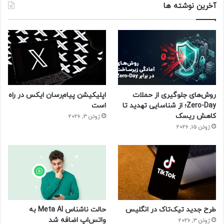
آخرین نوشته ها
روش‌های جلوگیری از حملات
اپلیکیشن پیام‌رسان ایکس در راه
Zero-Day؛ از شناسایی تهدید تا
است
کاهش ریسک
ژوئن 3, 2026
ژوئن 15, 2026
طرح جدید تیک‌تاک در انگلیس
حالت ناشناس Meta AI به
واتس‌اپ اضافه شد
ژوئن 3, 2026