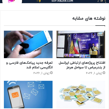
های تبلیغاتی و همچنین تماس های صوتی تبلیغاتی ثبت کنند تا
از این طریق به شکایت آنها رسیدگی شود.
نوشته های مشابه
با گذشت یک سال از اقدامات انجام شده اگرچه بررسی‌ها حکایت
از تداوم برقراری تماس‌های تبلیغاتی دارد، رئیس سازمان تنظیم
مقررات ارتباطات اخیرا به ایسنا گفته است آمارها در سامانه ۱۹۵
روند نزولی شکایت مردمی را نشان می‌دهد. درواقع میزان شکایت
مردم از تماس‌ها و پیامک‌های مزاحم از قبل کمتر شده که
نمودارهای آن را منتشر شده است.
به گفته وی برای کاهش تخلفات این حوزه از ابزارهای جدید مانند
افتتاح پروژه‌های ارتباطی ایرانسل
تعرفه جدید پیامک‌های فارسی و
هوش مصنوعی و ابزارهای فناورانه جدید برای ریشه‌کن شدن کامل
از بندرعباس تا سواحل هرمز
انگلیسی اعلام شد
آن استفاده می‌شود؛ اما به صورت کلی گزارش‌ها روند کاهشی را
ژوئن 1, 2026
ژوئن 1, 2026
نشان می‌دهد.
در این راستا سید ستار هاشمی- وزیر ارتباطات و فناوری
اطلاعات- در حاشیه جلسه هیئت دولت درباره این موضوع توضیح
داده است: سال گذشته در یک مقطعی به ما گزارشی مبنی بر