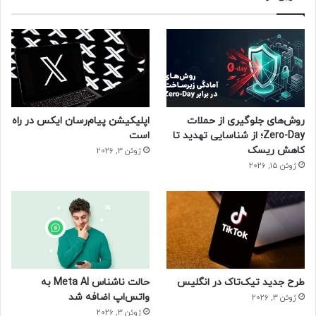
تماس‌های تبلیغاتی
روش‌های جلوگیری از حملات
اپلیکیشن پیام‌رسان ایکس در راه
Zero-Day؛ از شناسایی تهدید تا
است
کاهش ریسک
ژوئن 3, 2026
ژوئن 15, 2026
طرح جدید تیک‌تاک در انگلیس
حالت ناشناس Meta AI به
واتس‌اپ اضافه شد
ژوئن 3, 2026
ژوئن 3, 2026