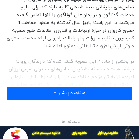
تماس‌های تبلیغاتی ضبط شده‌ای گلایه دارند که برای تبلیغ
خدمات گوناگون و در زمان‌های گوناگون با آنها تماس گرفته
می‌شود. در این راستا پاییز سال گذشته به منظور حفاظت از
حقوق کاربران در حوزه ارتباطات و فناوری اطلاعات طبق مصوبه
کمیسیون تنظیم مقررات و ارتباطات رادیویی ارائه خدمت محتوای
صوتی ارزش افزوده تبلیغاتی، ممنوع اعلام شد.
در بخشی از ماده ۲ این مصوبه گفته شده که دارندگان پروانه
موظف هستند سامانه تشخیص تماس­‌های محتوای صوتی ارزش
افزوده تبلیغاتی مزاحم و ناخواسته را برابر ضوابط ابلاغی سازمان
راه‌اندازی و از راهیابی این گونه تماس­‌ها در شبکه خود ممانعت
کنند.
مشاهده بیشتر
مسئولان تأکید کردند اپراتورها موظف هستند سامانه کشف تخلف
پیامکی خود را راه‌اندازی و سیم‌کارت‌های متخلف را شناسایی و
دانلود نرم افزار
آنها را مسدود کنند. کاربران نیز می‌توانند با مراجعه به سامانه ۱۹۵
به آدرس https://۱۹۵.cra.ir شکایت خود را درباره دریافت پیامک