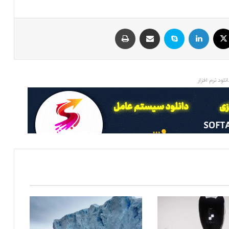
ایکس
لینکداین
اسکایپ
اشتراک با ایمیل
چاپ
انلود نرم افزار