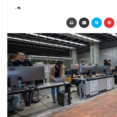
0
لینکداین
پینتریست
اسکایپ
اشتراک با ایمیل
چاپ