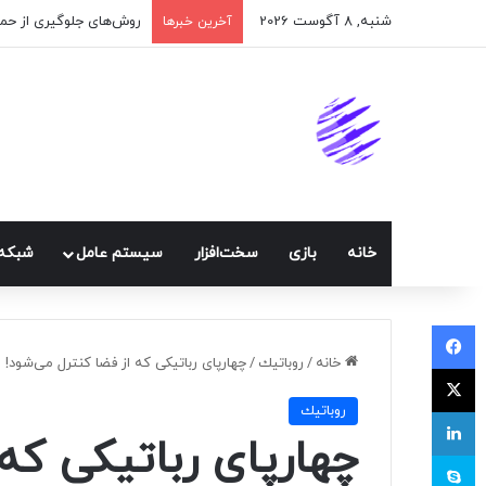
شنبه, 8 آگوست 2026
اپلیکیشن پیام‌رسان ایک
آخرین خبرها
خانه
بازی
سخت‌افزار
سيستم عامل
شبكه 
فیسبوک
خانه
/
روباتيك
/
چهارپای رباتیکی که از فضا کنترل می‌شود!
ایکس
روباتيك
لینکداین
چهارپای رباتیکی که
اسکایپ