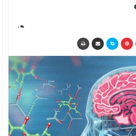
0
لینکداین
پینتریست
اسکایپ
اشتراک با ایمیل
چاپ