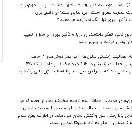
به گزاش نیوزلن، دکتر ریچارد هودز (Dr. Richard Hodes) ، مدیر موسسه ملی Aging ، اظهار داشت: “پیری مهم‌ترین
لالات مخرب مغزی است. این نتایج نقشه‌ای دقیق برای
یر پیری قرار بگیرند، ارائه می‌دهند.”
 نحوه تفکر دانشمندان درباره تأثیر پیری بر مغز را تغییر
اری‌های مرتبط با پیری باشد.
محققان با استفاده از تجزیه و تحلیل ژنتیکی پیشرفته، فعالیت ژنتیکی سلول‌ها را در مغز موش‌های 2 ماهه
(جوان) و 18 ماهه (سالمند) مقایسه کردند. آنها به بررسی فعالیت ژنتیکی در 16 ناحیه مختلف پرداختند که 35
نشان داد که بالارفتن سن معمولاً فعالیت ژن‌هایی را که با
ون‌های جدید در حداقل سه ناحیه مختلف مغز، از جمله نواحی
افزایش سن همچنین فعالیت ژن‌های مرتبط با سیستم ایمنی و
مقابل بالا رفتن سن واکنش نشان می‌دهند، در اطراف بطن سوم
ه ناحیه‌ای از مغز به نام هیپوتالاموس است.