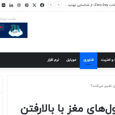
فیسبوک
ایکس
پینتریست
دریبببل
لینکد
ت
س در راه است
هاست لینوک
و امنيت
فناوری
موبايل
نرم افزار
ن تغییر می‌کنند؟
ل‌های مغز با بالارفتن