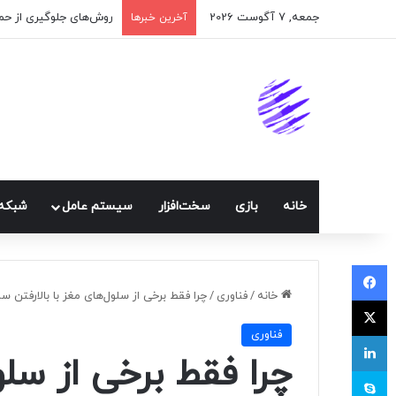
جمعه, 7 آگوست 2026
اپلیکیشن پیام‌رسان ایک
آخرین خبرها
خانه
بازی
سخت‌افزار
سيستم عامل
شبكه 
فیسبوک
خانه
/
فناوری
/
چرا فقط برخی از سلول‌های مغز با بالارفتن س
ایکس
فناوری
لینکداین
چرا فقط برخی از سلو
اسکایپ