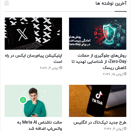
آخرین نوشته ها
چای
روش‌های جلوگیری از حملات
اپلیکیشن پیام‌رسان ایکس در راه
Zero-Day؛ از شناسایی تهدید تا
است
کاهش ریسک
ژوئن 3, 2026
ژوئن 15, 2026
طرح جدید تیک‌تاک در انگلیس
حالت ناشناس Meta AI به
واتس‌اپ اضافه شد
ژوئن 3, 2026