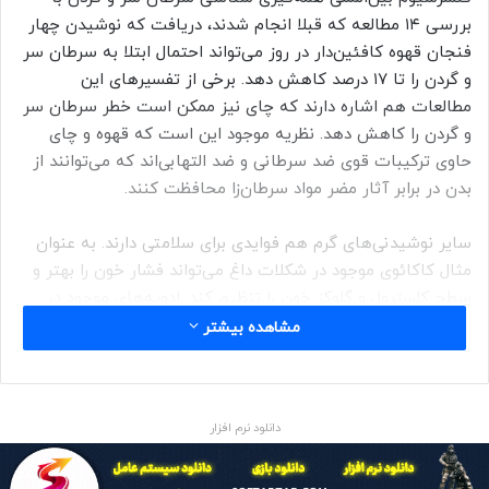
بررسی ۱۴ مطالعه که قبلا انجام شدند، دریافت که نوشیدن چهار
فنجان قهوه کافئین‌دار در روز می‌تواند احتمال ابتلا به سرطان سر
و گردن را تا ۱۷ درصد کاهش دهد. برخی از تفسیرهای این
مطالعات هم اشاره دارند که چای نیز ممکن است خطر سرطان سر
و گردن را کاهش دهد. نظریه موجود این است که قهوه و چای
حاوی ترکیبات قوی ضد سرطانی و ضد التهابی‌اند که می‌توانند از
بدن در برابر آثار مضر مواد سرطان‌زا محافظت کنند.
سایر نوشیدنی‌های گرم هم فوایدی برای سلامتی دارند. به عنوان
مثال کاکائوی موجود در شکلات داغ می‌تواند فشار خون را بهتر و
سطح کلسترول و گلوکز خون را تنظیم کند. ادویه‌های موجود در
چای ماسالا مانند دارچین هم می‌تواند به مبارزه با التهاب و کنترل
مشاهده بیشتر
قند خون کمک کند.
یوروک‌آلرت هم با اشاره به مطالعه‌ای که در «مجله غدد درون ریز
دانلود نرم افزار
و متابولیسم بالینی» (Endocrine Society’s Journal of Clinical
Endocrinology & Metabolism) منتشر شد، نوشت: «طبق