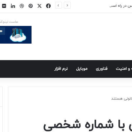
فیسبوک
ایکس
پینتریست
دریبببل
لینکد
ت
س در راه است
هاست لینوک
و امنيت
فناوری
موبايل
نرم افزار
انونی هستند
ی با شماره شخصی