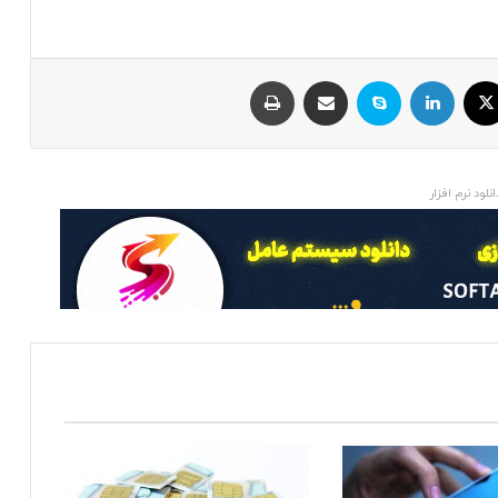
ایکس
لینکداین
اسکایپ
اشتراک با ایمیل
چاپ
انلود نرم افزار