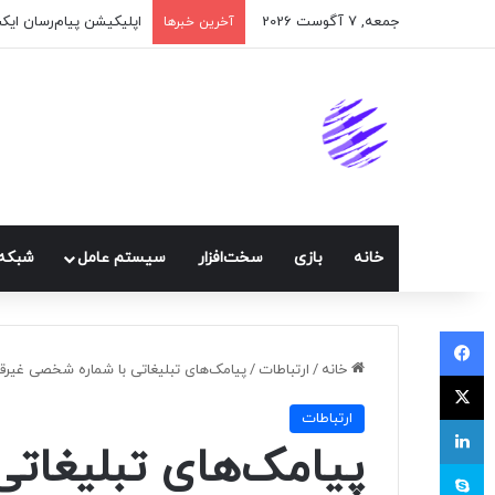
جمعه, 7 آگوست 2026
اپلیکیشن پیام‌رسان ایک
آخرین خبرها
خانه
بازی
سخت‌افزار
سيستم عامل
شبكه 
فیسبوک
خانه
/
ارتباطات
/
پیامک‌های تبلیغاتی با شماره شخصی غیرق
ایکس
ارتباطات
لینکداین
پیامک‌های تبلیغات
اسکایپ