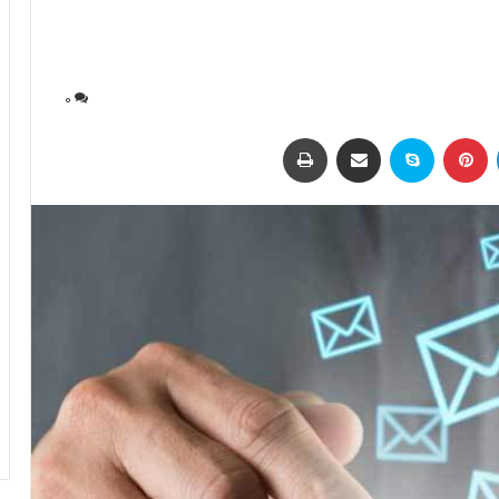
0
لینکداین
پینتریست
اسکایپ
اشتراک با ایمیل
چاپ