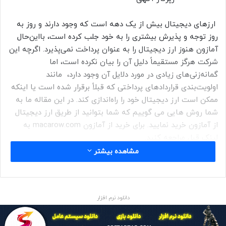
ارزهای دیجیتال بیش از یک دهه است که وجود دارند و روز به
روز توجه و پذیرش بیشتری را به خود جلب کرده است، بااین‌حال
آمازون هنوز ارز دیجیتال را به عنوان پرداخت نمی‌پذیرد. اگرچه این
شرکت هرگز مستقیماً دلیل آن را بیان نکرده است، اما
گمانه‌زنی‌های زیادی در مورد دلایل آن وجود دارد، مانند
اولویت‌بندی قراردادهای پرداختی که قبلاً برقرار شده است یا اینکه
ممکن است ارز دیجیتال خود را راه‌اندازی کند. در این مقاله ما به
شما روش هایی می گوییم که شما بتوانید از طریق ارز دیجیتال
از آمازون خرید نمایید. برای خرید از آمازون macarow.com به
لینک قبل مراجعه کنید.
مشاهده بیشتر
چرا آمازون بیت کوین را مستقیماً قبول نمی‌کند؟
آمازون دلایل صریحی برای قبول نکردن بیت کوین ارائه نکرده است،
دانلود نرم افزار
اما گمانه زنی های زیادی در مورد اینکه چه چیزی ممکن است
باشد وجود دارد. نوسانات، تنظیم قیمت بیت کوین نسبت به