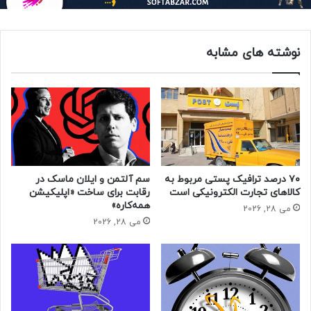
قیمت بسیاری از ارزهای دولتی دیگر که توسط آمازون پذیرفته
شده است نوسانات بیشتری دارد، بنابراین ممکن است برخی
چالش ها از نظر قیمت گذاری محصولات وجود داشته باشد. عدم
نوشته های مشابه
اطمینان در مورد مقررات آتی ارزهای دیجیتال همچنین ممکن
است آمازون را دور نگه دارد، همچنین ممکن است مشکل پردازش
بازده با توجه به نوسانات شدید قیمت بیت کوین باشد.
نظریه دیگر این است که آمازون مایل است در نهایت ارز دیجیتال
خود را عرضه کند. اگر چنین بود، آمازون احتمالاً از اعتبار دادن به
بیت کوین اجتناب می کرد یا بازار بزرگ خود را به روی رقیب باز
می‌کرد. آمازون قبلاً سکه های آمازون را در سال 2013 برای بازی
ها، برنامه ها و خریدهای درون برنامه ای راه اندازی کرده بود.
۷۰ درصد ترافیک پستی مربوط به
سم آلتمن و ایلان ماسک در
کالاهای تجارت الکترونیکی است
رقابت برای ساخت «اپلیکیشن
همه‌کاره»
می 28, 2026
می 28, 2026
روش های خرید از آمازون با استفاده از بیت کوین