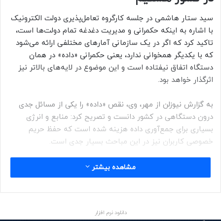
سید ستار هاشمی در جلسه کارگروه تعامل‌پذیری دولت الکترونیک
با اشاره به اینکه حکمرانی و مدیریت دغدغه تمام دولت‌ها است،
تاکید کرد که اگر در یک سازمانی آمارهای مختلفی ارائه می‌شود
که با یکدیگر همخوانی ندارد، یعنی حکمرانی «داده» در همان
دستگاه اتفاق نیفتاده است و این موضوع در لایه‌های بالاتر نیز
اثرگذار خواهد بود.
به گزارش نیوزلن از مهر، وی، نقص «داده» را یکی از مسائل جدی
درون دستگاهی در کشور دانست و تصریح کرد: منابع و انرژی
بسیاری برای جمع‌آوری داده هزینه شده است که حفظ حریم
خصوصی کاربران نیز در این مباحث بسیار جدی است.
هاشمی، تجربه موفق استارت‌آپ‌های بخش خصوصی را جمع‌آوری
مشاهده بیشتر
«داده» و اتصال آن به بخش اقتصادی عنوان کرد و ادامه داد: اگر
در هر حوزه‌ای بتوانیم یک مدل اقتصادی را تعریف کنیم علاوه بر
تسریع در کار به موفقیت هم دست پیدا می‌کنیم.
دانلود نرم افزار