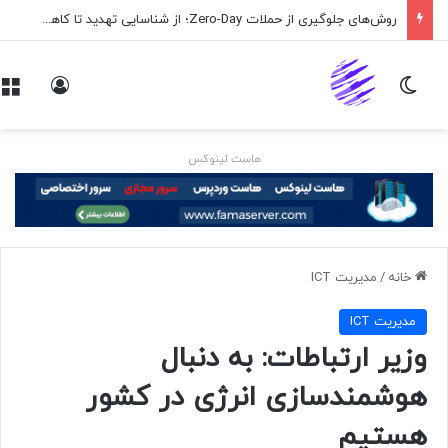
روش‌های جلوگیری از حملات Zero-Day؛ از شناسایی تهدید تا کاهش ریسک
تغییر پوسته
ورود
هاست لینوکس
خانه
/
مديريت ICT
مديريت ICT
وزیر ارتباطات: به دنبال
هوشمندسازی انرژی در کشور
هستیم