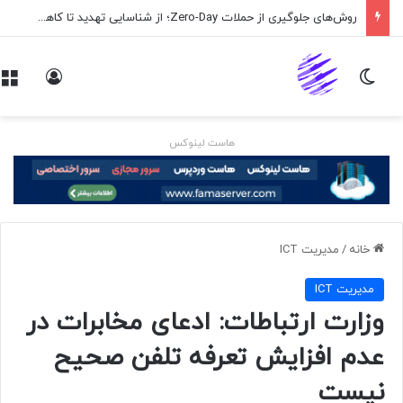
روش‌های جلوگیری از حملات Zero-Day؛ از شناسایی تهدید تا کاهش ریسک
تغییر پوسته
ورود
هاست لینوکس
خانه
/
مديريت ICT
مديريت ICT
وزارت ارتباطات: ادعای مخابرات در
عدم افزایش تعرفه تلفن صحیح
نیست