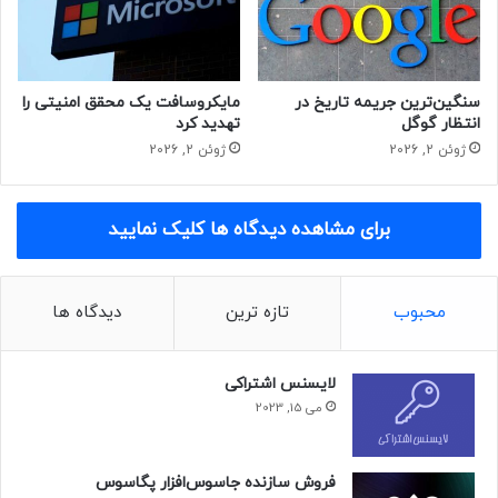
تعرفه‌های بین‌استانی و داخل استانی شد. اجرای این طرح موجب
کاهش درآمد مخابرات شد و لازم بود تا با اصلاح تعرفه جبران
شود.
سنگین‌ترین جریمه تاریخ در
مایکروسافت یک محقق امنیتی را
فلاح جوشقانی ادامه داد: برای جبران این کاهش درآمد و بر اساس
انتظار گوگل
تهدید کرد
مطالعات انجام‌شده با هماهنگی مخابرات طرحی ارائه که بر اساس
ژوئن 2, 2026
ژوئن 2, 2026
آن برای هر خط تلفن آبونمان اضافه شد و تعرفه کارکرد نیز طوری
تعیین شد که جبران‌کننده این کاهش درآمد باشد. در ادامه هم با
برای مشاهده دیدگاه ها کلیک نمایید
توجه به بازخوردهای حاصل از اجرای این طرح تعرفه‌ها اصلاح شد.
در سال ۹۵ تعرفه داخل استان ۵۰ درصد و تعرفه بین استانی ۱۰
درصد افزایش یافت و مبالغی هم به‌عنوان حداقل کارکرد (اعمال
محبوب
تازه ترین
دیدگاه ها
هزینه حتی اگر از تلفن استفاده نشده باشد) افزوده شد و گرد به
بالای مبالغ کارکرد برای کسر از نیم دقیقه، تعیین شد. همه این
موارد در راستای اصلاح تعرفه تلفن ثابت بود؛ بنابراین اینکه گفته
لایسنس اشتراکی
می‌شود تعرفه تلفن ثابت ۱۲ سال بدون تغییر بوده است، صحیح
می 15, 2023
نیست.
وی افزود: در سال ۹۷ دیوان عدالت اداری مصوبات
کمیسیون
فروش سازنده جاسوس‌افزار پگاسوس