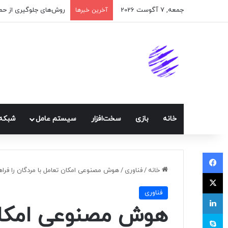
جمعه, 7 آگوست 2026
اپلیکیشن پیام‌رسان ایک
آخرین خبرها
خانه
بازی
سخت‌افزار
سيستم عامل
شبكه 
فیسبوک
خانه
/
فناوری
/
هوش مصنوعی امکان تعامل با مردگان را فراه
ایکس
فناوری
لینکداین
هوش مصنوعی امکان 
اسکایپ