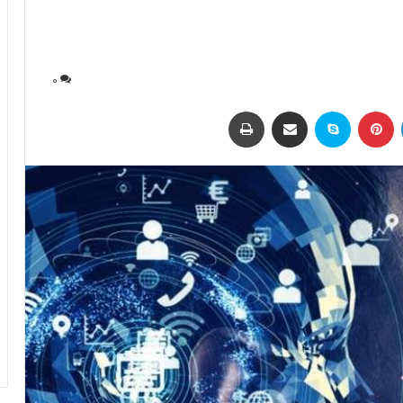
0
لینکداین
پینتریست
اسکایپ
اشتراک با ایمیل
چاپ