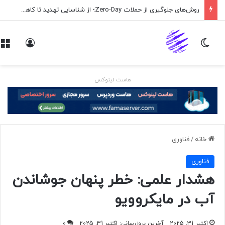
روش‌های جلوگیری از حملات Zero-Day؛ از شناسایی تهدید تا کاهش ریسک
تغییر پوسته
ورود
هاست لینوکس
خانه
/
فناوری
فناوری
هشدار علمی: خطر پنهان جوشاندن
آب در مایکروویو
اکتبر 31, 2025
آخرین بروزرسانی: اکتبر 31, 2025
0