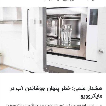
هشدار علمی: خطر پنهان جوشاندن آب در
مایکروویو
بر اساس یافته‌های یک پژوهش علمی جدید، اگرچه مایکروویو به