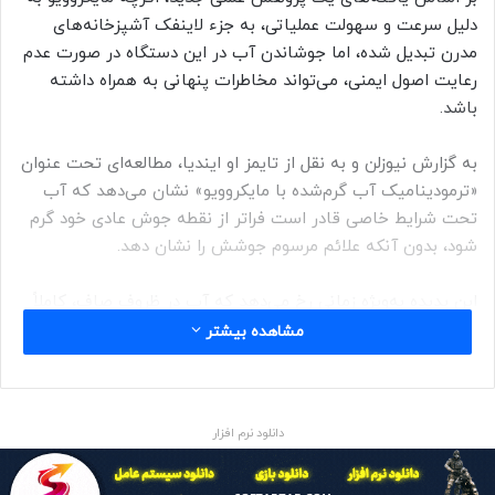
دلیل سرعت و سهولت عملیاتی، به جزء لاینفک آشپزخانه‌های
مدرن تبدیل شده، اما جوشاندن آب در این دستگاه در صورت عدم
رعایت اصول ایمنی، می‌تواند مخاطرات پنهانی به همراه داشته
باشد.
به گزارش نیوزلن و به نقل از تایمز او ایندیا، مطالعه‌ای تحت عنوان
«ترمودینامیک آب گرم‌شده با مایکروویو» نشان می‌دهد که آب
تحت شرایط خاصی قادر است فراتر از نقطه جوش عادی خود گرم
شود، بدون آنکه علائم مرسوم جوشش را نشان دهد.
این پدیده به‌ویژه زمانی رخ می‌دهد که آب در ظروف صاف، کاملاً
تمیز و عاری از هرگونه ناخالصی حرارت داده شود. در چنین
مشاهده بیشتر
شرایطی، کوچکترین اختلال (مانند جابه‌جا کردن فنجان یا انداختن
قاشق در آن) می‌تواند موجب فوران ناگهانی آب و آزادسازی بخار
فوق‌داغ شود که احتمال بروز سوختگی‌های شدید را در پی دارد.
دانلود نرم افزار
علت بروز این اتفاق به نحوه عملکرد مایکروویو بازمی‌گردد. این