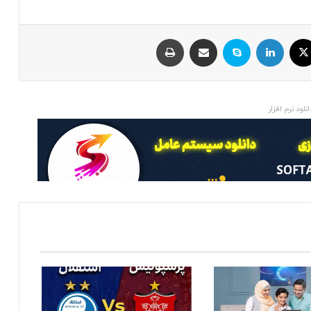
ایکس
لینکداین
اسکایپ
اشتراک با ایمیل
چاپ
انلود نرم افزار