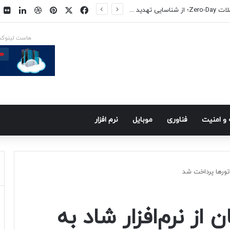
فیسبوک
ایکس
پینتریست
دریبببل
لینکد
ت
س در راه است
هاست لینوک
و امنيت
فناوری
موبايل
نرم افزار
راتورها پرداخت شد
 از نرم‌افزار شاد به