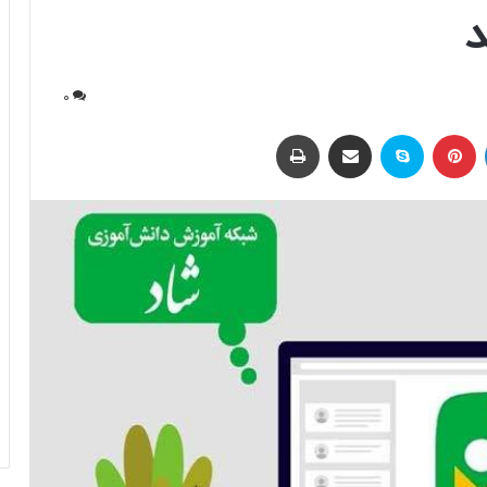
د
0
لینکداین
پینتریست
اسکایپ
اشتراک با ایمیل
چاپ