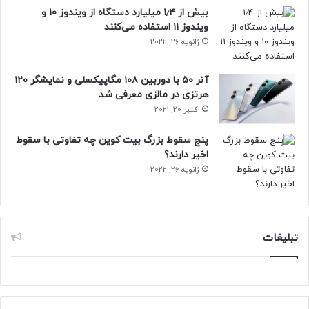
بیش از ۱٫۴ میلیارد دستگاه از ویندوز ۱۰ و
یافته‌ها نشان می‌دهند که هدف‌گیری الگوی انفجار-توقف CINها
ویندوز ۱۱ استفاده می‌کنند
می‌تواند به توسعه درمان‌هایی کمک کند که انعطاف‌پذیری
ژانویه 26, 2022
شناختی را در برخی شرایط بهبود بخشد.
آنر ۵۰ با دوربین ۱۰۸ مگاپیکسلی و نمایشگر ۱۲۰
هرتزی در مالزی معرفی شد
حتما بخوانید :
فیلترشکن‌ها ۱۰۰۰ مگاوات به مصرف برق
اکتبر 20, 2021
اضافه می‌کند/مصرف برق رمزارز‌ها به اندازه شهر تهران است
پنج سقوط بزرگ بیت کوین چه تفاوتی با سقوط
اخیر دارند؟
ژانویه 26, 2022
مصرف الکل
تبلیغات