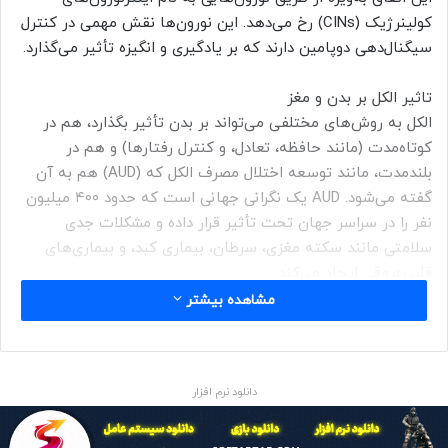
کولینرژیک (CINs) رخ می‌دهد. این نورون‌ها نقش مهمی در کنترل
سیگنال‌دهی دوپامین دارند که بر یادگیری و انگیزه تأثیر می‌گذارد.
تاثیر الکل بر بدن و مغز
الکل به روش‌های مختلفی می‌تواند بر بدن تأثیر بگذارد، هم در
کوتاه‌مدت (مانند حافظه، تعادل، و کنترل رفتارها) و هم در
بلندمدت، مانند توسعه اختلال مصرف الکل که (AUD) هم به آن
گفته می‌شود. AUD یک نگرانی جهانی است که حدود ۴۰۰ میلیون
نفر را در سراسر جهان تحت تأثیر قرار داده و مشکلات جدی
سلامتی مانند سکته مغزی، سرطان، بیماری کبد، و بیماری‌های
قلبی‌عروقی ایجاد می‌کند.
مشاهده بیشتر
این اختلال همچنین عملکردهای شناختی مانند انعطاف‌پذیری
شناختی، حافظه و یادگیری را مختل می‌کند.
دانلود نرم افزار
تغییر الگوهای فعالیت نورونی
در شرایط عادی، نورون‌های کولینرژیک CINs به صورت یک الگوی