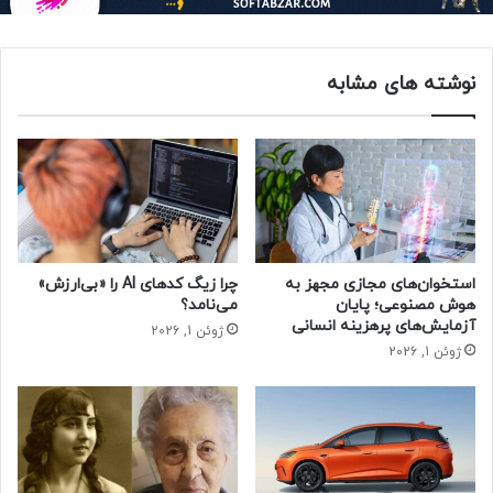
«انفجار-توقف» فعالیت می‌کنند؛ یعنی یک دوره کوتاه فعالیت
شدید که با یک توقف همراه است. این الگو برای یادگیری و
سازگاری با رفتارهای جدید ضروری است. اما در مدل‌های حیوانی
نوشته های مشابه
که در معرض الکل قرار داشتند، پژوهشگران مشاهده کردند که
توقف‌ها کوتاه‌تر و ضعیف‌تر شده‌اند. این تغییر در الگوی فعالیت
باعث اختلال در فرآیندهایی مانند یادگیری معکوس می‌شود.
اهمیت یادگیری معکوس
به گفته جُن وانگ، استاد دانشکده پزشکی دانشگاه تگزاس یادگیری
معکوس یکی از پایه‌های اصلی انعطاف‌پذیری شناختی است. این
فرآیند به افراد کمک می‌کند رفتارهایی را که دیگر مؤثر نیستند
استخوان‌های مجازی مجهز به
چرا زیگ کدهای AI را «بی‌ارزش»
کنار بگذارند و با تغییر قوانین یا شرایط جدید سازگار شوند. این
هوش مصنوعی؛ پایان
می‌نامد؟
آزمایش‌های پرهزینه انسانی
فرآیند به شدت به سیگنال‌دهی استیل‌کولین وابسته است.
ژوئن 1, 2026
ژوئن 1, 2026
روش‌های تحقیقاتی و یافته‌ها
در این مطالعه، پژوهشگران از تکنیکی به نام اپتوژنتیک استفاده
کردند که ترکیبی از اپتیک یا همان نورشناسی و ژنتیک است. با
استفاده از نور، فعالیت نورون‌ها کنترل شد و حسگرهای زیستی