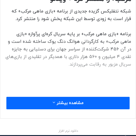
شبکه نتفلیکس گزیده جدیدی از برنامه «بازی ماهی مرکب»‌ که
قرار است به زودی توسط این شبکه پخش شود را منتشر کرد.
برنامه «بازی ماهی مرکب»‌ بر پایه سریال کره‌ای پرآوازه «بازی
ماهی مرکب»‌ به کارگردانی هوانگ دنگ یوک ساخته شده است و
در آن ۴۵۶ شرکت‌کننده از سراسر جهان برای دستیابی به جایزه
نقدی ۴ میلیون و ۵۶۰ هزار دلاری با همدیگر در تقلیدی از بازی‌های
سریال مزبور به رقابت می‌پردازند.
squid game
طبیعی است که در این برنامه، شرکت‌کنندگان بر خلاف اتفاقات
مشاهده بیشتر
داخل سریال کشته نمی‌شوند اما با توجه به تقلید از بازی‌های
داخل سریال، صحنه‌های تیراندازی یا سقوط از سطوح بلند با حفظ
امنیت شرکت‌کنندگان تکرار می‌شوند. به طور مثال در بازی
دانلود نرم افزار
تیراندازی، شرکت‌کنندگان با گلوله‌های جوهر هدف قرار می‌گیرند.