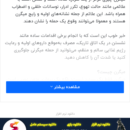
علائمی مانند حالت تهوع، تکرر ادرار، نوسانات خلقی و اضطراب
همراه باشد. این علائم از جمله نشانه‌های اولیه و رایج میگرن
هستند و معمولا می‌توانند وقوع یک حمله را نشان دهند.
خبر خوب این است که با انجام برخی اقدامات ساده مانند
نشستن در یک اتاق تاریک، مصرف به‌موقع داروهای اولیه و رعایت
رژیم غذایی سالم و منظم، می‌توانید از حمله میگرنی جلوگیری
کنید یا شدت آن را کاهش دهید.
میگرن چیست؟
میگرن فقط یک سردرد نیست؛ بلکه یک بیماری مزمن عصبی است
که با درد ضربان‌دار یا تپنده‌ای در یک طرف سر می‌تواند انجام
مشاهده بیشتر
ساده‌ترین کارها را نیز سخت کند.
به گفته دکتر پرادیومنا اوک، متخصص مغز و اعصاب «میگرن
دانلود نرم افزار
اغلب با علائمی مانند حالت تهوع و حساسیت شدید به نور و صدا
همراه است.» او می‌افزاید: «در هند، میگرن به طرز شگفت‌آوری