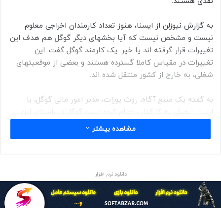
نقدی هستند.
به گزارش نیوزلن از ایسنا، هنوز تعداد کارمندان اخراجی معلوم
نیست و مشخص نیست که آیا بخشهای دیگر گوگل هم هدف این
تغییرات قرار گرفته اند یا خیر. یک کارمند گوگل گفت: این
تغییرات در مقیاس کاملا گسترده هستند و بعضی از موقعیتهای
شغلی، به خارج از کشور منتقل شده اند.
به گفته یک منبع آگاه، روث پورات، مدیر امور مالی گوگل، با
ارسال ایمیلی به کارکنان، اعلام کرده است گوگل در راستای این
تغییرات، قطب های رشد در مکان هایی مانند بانگالور، مکزیکو
مشاهده بیشتر
سیتی و دوبلین خواهد ساخت.
یک سخنگوی گوگل این تغییرات را تائید کرد اما حاضر نشد درباره
تعداد کارمندانی که اخراج می شوند، توضیح دهد. مقامات گوگل
دانلود نرم افزار
گفتند درصد کوچکی از مشاغل به دفاتر دیگر در آمریکا و خارج از
این کشور جابه جا می شوند که در آنجا، گوگل سرمایه گذاری
بیشتری انجام می دهد و شامل هند، دوبلین و آتلانتا است.