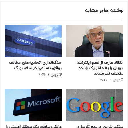
گفته شده است که کارمندان اخراج شده می توانند برای موقعیت
نوشته های مشابه
های شغلی موجود در داخل گوگل، درخواست دهند. این شرکت در
طول سال ۲۰۲۳ و امسال، سرگرم اخراج کارکنان و سازماندهی مجدد
بوده تا هزینه ها را کاهش دهد و در حوزه های مهمی مانند هوش
مصنوعی، سریعتر حرکت کند.
بر اساس گزارش بیزنس اینسایدر، ساندار پیچای، مدیرعامل گوگل،
در ژانویه به کارمندان این شرکت هشدار داد اخراجها ممکن است
انتقاد عارف از قطع اینترنت:
سنگ‌اندازی اتحادیه‌های مخالف
در طول سال ادامه پیدا کند با این حال، شامل هر تیمی نمی شود.
اتوبان را به خاطر یک راننده
توافق دستمزد در سامسونگ
متخلف نمی‌بندند
ژوئن 2, 2026
حتما بخوانید :
افزایش ۱۰ برابری سود مالی سامسونگ
ژوئن 2, 2026
گوگل
سنگین‌ترین جریمه تاریخ در
مایکروسافت یک محقق امنیتی را