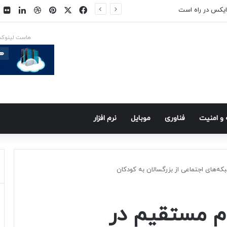
فیسبوک
ایکس
پینتریست
دریبببل
لینکد
ت
ایکس در راه است
هاست لینوک
و امنيت
فناوری
موبايل
نرم افزار
ه‌های اجتماعی از بزرگسالان به کودکان
م مستقیم در