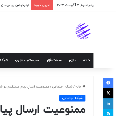
پنج‌شنبه, 6 آگوست 2026
اپلیکیشن پیام‌رسان 
آخرین خبرها
خانه
بازی
سخت‌افزار
سيستم عامل
شبكه 
فیسبوک
خانه
/
شبكه اجتماعی
/
ممنوعیت ارسال پیام مستقیم در شبک
ایکس
شبكه اجتماعی
لینکداین
ممنوعیت ارسال پیا
اسکایپ