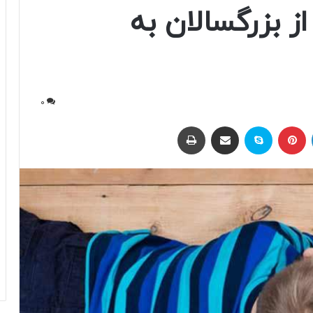
ز بزرگسالان به
0
لینکداین
پینتریست
اسکایپ
اشتراک با ایمیل
چاپ