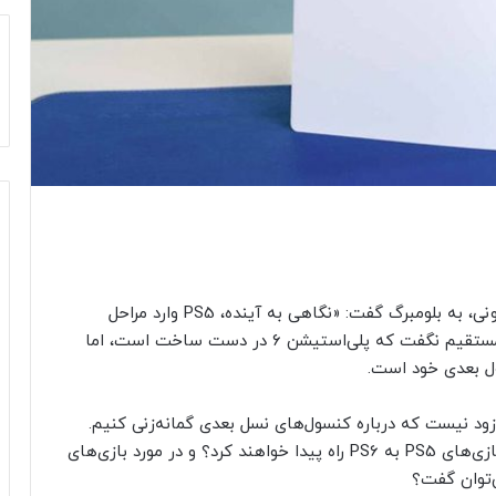
در اوایل سال ۲۰۲۴، نائومی ماتسوکا، معاون ارشد سونی، به بلومبرگ گفت: «نگاهی به آینده، PS5 وارد مراحل
پایانی چرخه عمر خود خواهد شد.» اگرچه او به طور مستقیم نگفت که پلی‌استیشن ۶ در دست ساخت است، اما
ل بعدی خود است.
ه زود نیست که درباره کنسول‌های نسل بعدی گمانه‌زنی کنیم.
PS6 چگونه با PS5 مقایسه خواهد شد؟ آیا بهترین بازی‌های PS5 به PS6 راه پیدا خواهند کرد؟ و در مورد بازی‌های