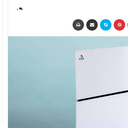
0
لینکداین
پینتریست
اسکایپ
اشتراک با ایمیل
چاپ