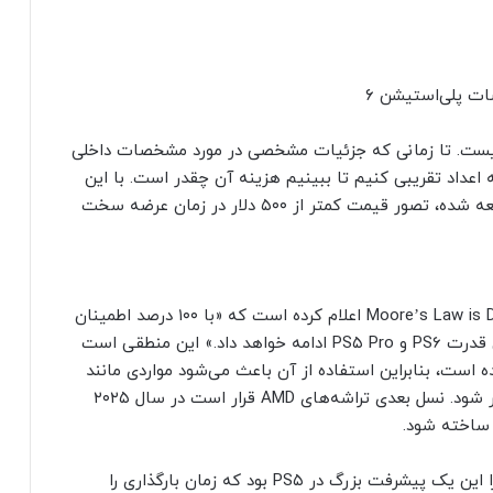
خمین نیست. تا زمانی که جزئیات مشخصی در مورد مشخصات داخلی
عداد تقریبی کنیم تا ببینیم هزینه آن چقدر است. با این
حال، با توجه به قیمت‌های گذشته و مشخصات شایعه شده، تصور قیمت کمتر از ۵۰۰ دلار در زمان عرضه سخت
مشخصات دقیق PS6 کمی کمیاب است. سایت Moore’s Law is Dead اعلام کرده است که «با ۱۰۰ درصد اطمینان
می‌داند که سونی به همکاری خود با AMD برای تأمین قدرت PS6 و PS۵ Pro ادامه خواهد داد.» این منطقی است
ه‌ای است که در PS۵ استفاده شده است، بنابراین استفاده از آن باعث می‌شود مواردی مانند
سازگاری معکوس و بازی‌های چند نسلی بسیار ساده‌تر شود. نسل بعدی تراشه‌های AMD قرار است در سال ۲۰۲۵
ما انتظار داریم که یک SSD جدید نیز شامل شود، زیرا این یک پیشرفت بزرگ در PS۵ بود که زمان بارگذاری را