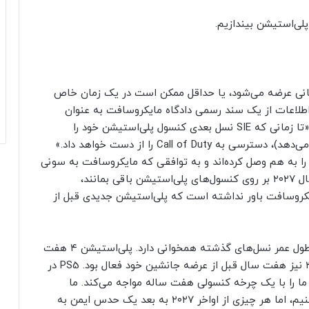
لی‌استیشن بیندازیم.
انه‌ای که می‌تواند نشان دهد PS6 چه زمانی عرضه می‌شود، یا حداقل ممکن است در یک زمان خاص
ه سال ۲۰۲۷ اشاره دارد. این اطلاعات از یک سند رسمی دادگاه مایکروسافت به عنوان
بخشی از خرید اکتیویژن بلیزارد به دست آمده است: «تا زمانی که SIE نسل بعدی کنسول پلی‌استیشن خود را
راه‌اندازی کند (که احتمالاً در حدود [سانسور شده] رخ می‌دهد)، دسترسی به Call of Duty را از دست خواهد داد.»
را به هم وصل کرده‌اند و به توافقی که مایکروسافت به سونی
پیشنهاد کرده است تا بازی‌های اکتیویژن بلیزارد تا سال ۲۰۲۷ بر روی کنسول‌های پلی‌استیشن باقی بمانند،
ایکروسافت باور نداشته است که پلی‌استیشن جدیدی قبل از
اگر به نسل‌های گذشته نگاه کنیم، این بازه زمانی با طول عمر نسل‌های گذشته همخوانی دارد. پلی‌استیشن ۴ هفت
سال قبل از عرضه PS5 حضور داشت و پلی‌استیشن ۳ نیز هفت سال قبل از عرضه جانشین خود فعال بود. PS5 در
شد، به این معنی که ۲۰۲۷ بار دیگر ما را با یک چرخه کنسولی هفت ساله مواجه می‌کند. ما
نمی‌توانیم با اطمینان بر روی سال ۲۰۲۷ شرط بندی کنیم، اما هر چیزی از اواخر ۲۰۲۷ به بعد یک حدس ایمن به