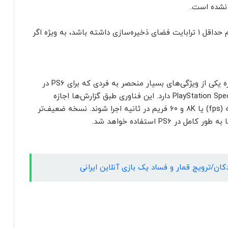
 نشده است.
تا زمانی که PS6 عرضه شود، ما همچنین انتظار داریم حداقل ۱ ترابایت فضای ذخیره‌سازی داشته باشد، به ویژه اگر
سایت Insider Gaming ادعا می‌کند که یک سند درباره یکی از ویژگی‌های بسیار منحصر به فردی که برای PS6 در
حال کار است به نام PlayStation Spectral Super Resolution (PSSR) دارد. این فناوری طبق گزارش‌ها اجازه
می‌دهد بازی‌ها یا با رزولوشن ۴K و ۱۲۰ فریم در ثانیه (fps) یا ۸K و ۶۰ فریم در ثانیه اجرا شوند. نسخه ضعیف‌تر
دکان/ترویج قمار و فساد یک بازی آنلاین ایرانی