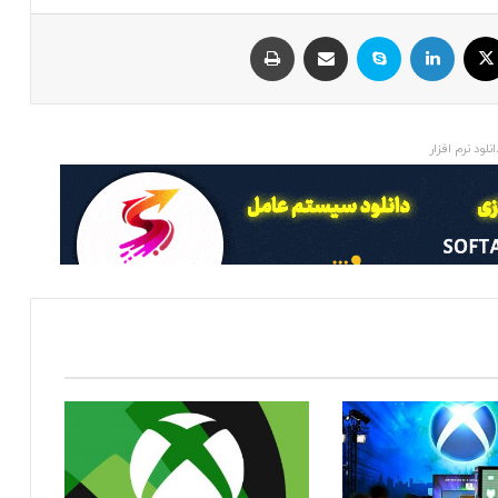
ایکس
لینکداین
اسکایپ
اشتراک با ایمیل
چاپ
انلود نرم افزار