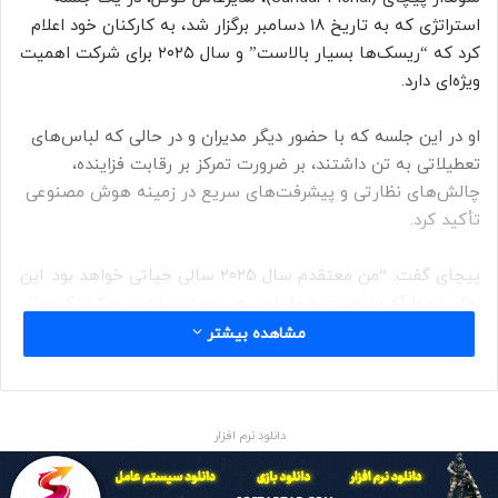
استراتژی که به تاریخ ۱۸ دسامبر برگزار شد، به کارکنان خود اعلام
کرد که “ریسک‌ها بسیار بالاست” و سال ۲۰۲۵ برای شرکت اهمیت
ویژه‌ای دارد.
او در این جلسه که با حضور دیگر مدیران و در حالی که لباس‌های
تعطیلاتی به تن داشتند، بر ضرورت تمرکز بر رقابت فزاینده،
چالش‌های نظارتی و پیشرفت‌های سریع در زمینه هوش مصنوعی
تأکید کرد.
پیچای گفت: “من معتقدم سال ۲۰۲۵ سالی حیاتی خواهد بود. این
زمان‌ تحول‌آفرین است و ما باید به سرعت بیشتری حرکت کنیم.”
او افزود: “در سال ۲۰۲۵، تمرکز ما باید بر روی بهره‌برداری از مزایای
مشاهده بیشتر
این فناوری و حل مشکلات واقعی کاربران باشد.” کارکنان در این
جلسه به صورت حضوری در دفتر مرکزی گوگل واقع در مانتین ویو
کالیفرنیا و همچنین به صورت مجازی شرکت کردند.
دانلود نرم افزار
مدیرعامل گوگل همچنین از پروژه جدیدی به نام مارینر رونمایی کرد