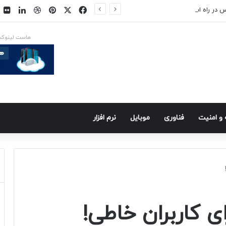
فیسبوک
ایکس
پینتریست
دریبببل
لینکد
ت
س در راه است
هاست لینوک
و امنيت
فناوری
موبايل
نرم افزار
ی کاربران خاطی!