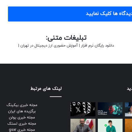
یدگاه ها کلیک نمایید
تبلیغات متنی:
دانلود رایگان نرم افزار
|
آموزش حضوری ارز دیجیتال در تهران
|
ید
لینک های مرتبط
مجله خبری بیکینگ
برگزیده های ایران
مجله خبری یولن
مجله خبری لستک
مجله خبری gsxr