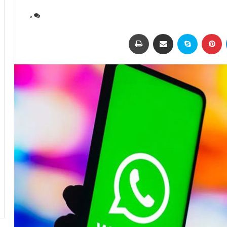
0
لینکداین
پینتریست
اسکایپ
اشتراک با ایمیل
چاپ