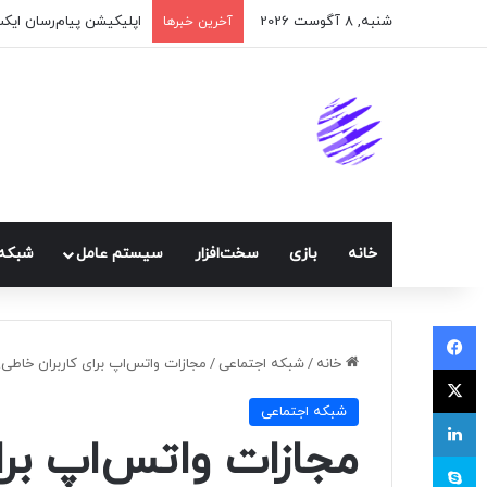
شنبه, 8 آگوست 2026
اپلیکیشن پیام‌رسان ایک
آخرین خبرها
خانه
بازی
سخت‌افزار
سيستم عامل
شبكه 
فیسبوک
خانه
/
شبكه اجتماعی
/
مجازات واتس‌اپ برای کاربران خاطی!
ایکس
شبكه اجتماعی
لینکداین
مجازات واتس‌اپ برا
اسکایپ