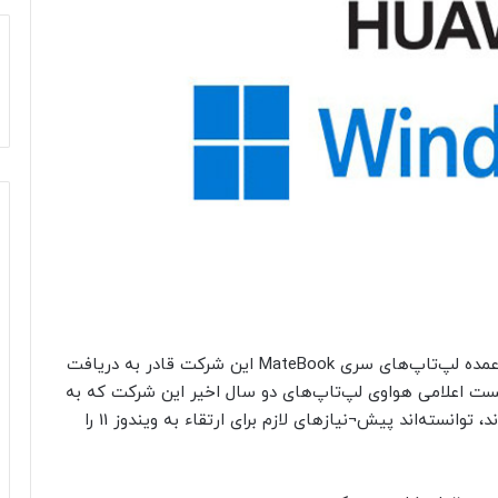
با عرضه رسمی ویندوز 11، هواوی نیز اعلام کرد بخش عمده لپ‌تاپ‌های سری MateBook این شرکت قادر به دریافت
لیست اعلامی هواوی لپ‌تاپ‌های دو سال اخیر این شرکت که به
طور پیش‌فرض با سیستم‌عامل ویندوز 10 عرضه شده‌اند، توانسته‌اند پیش¬نیازهای لازم برای ارتقاء به ویندوز 11 را