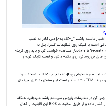
 اختیار داشته باشد، آن¬گاه به¬راحتی قادر به نصب
جام این کار کافی است با کلیک روی تنظیمات کنترل پنل به
بخشWindows Update مراجعه کنید. در اینجا پنجره Update & Securityرا مشاهده خواهید کرد و باید روی گزینه
ز آماده شدن فایل بروزرسانی، روی دکمه دانلود و نصب کلیک کرده و
ممکن است در حین انجام بروزرسانی با برخی مشکلات نظیر عدم همخوانی پردازنده یا چیپ TPM با نسخه مورد
نیاز مواجه شوید. اگر خطای نمایش داده شده در خصوص TPM 2.0 باشد ممکن است این مشکل به دلیل غیرفعال
بودن آن در تنظیمات بایوس سیستم باشد می‌توانید هنگام
ری‌استارت کردن لپ‌تاپ سریعاً دکمه F2 روی کیبورد را فشار داده و از طریق تنظیمات BIOS این قابلیت را فعال