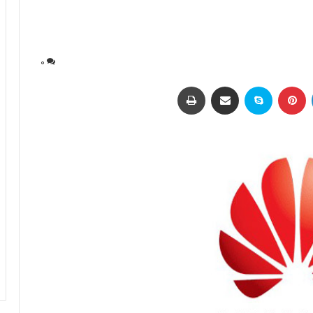
0
لینکداین
پینتریست
اسکایپ
اشتراک با ایمیل
چاپ