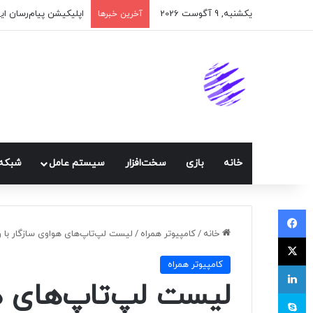
یکشنبه, 9 آگوست 2026
اپلیکیشن پیام‌رسان ا
آخرین خبرها
خانه
بازی
سخت‌افزار
سيستم عامل
شبكه 
فیسبوک
خانه
/
كامپيوتر همراه
/
لیست لپ‌تاپ‌های هواوی سازگار با وین
ایکس
كامپيوتر همراه
لینکداین
لیست لپ‌تاپ‌های هو
اسکایپ