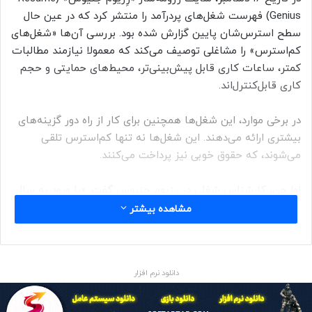
Genius) فهرست شغل‌های پردرآمد را منتشر کرد که در عین حال
سطح استرس‌شان پایین گزارش شده بود. بررسی آن‌ها «شغل‌های
کم‌استرس» را مشاغلی توصیف می‌کند که معمولا نیازمند مطالبات
کمتر، ساعات کاری قابل پیش‌بینی‌تر، محیط‌های حمایتی و حجم
کاری قابل‌کنترل‌اند.
در برخی موارد، این شغل‌ها همچنین برای کار از راه دور گزینه‌های
بیشتری ارائه می‌دهند. این شغل‌ها نه تنها کم‌استرس تلقی
می‌شوند، که حقوق خوبی نیز پرداخت می‌کنند.
اوا چن، کارشناس شغلی در رِزیوم جنیوس گفت: «با ورود به سال
۲۰۲۵، برای جویندگان شغل اولویت دادن به سلامت روان در محیط
مشاهده بیشتر
کار ضروری است تا بتوانند احساس آسودگی بیشتری داشته
باشند.»
دانلود نرم افزار
«با تبدیل شدن کار از راه دور و روش‌های کاری ترکیبی (میان روش
حضوری و دورکاری) به یک هنجار، مرزهای کار و زندگی بیش از