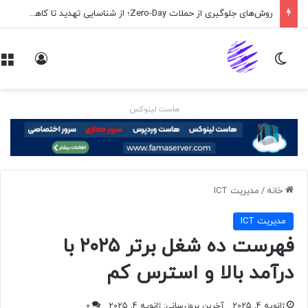
روش‌های جلوگیری از حملات Zero-Day؛ از شناسایی تهدید تا کاهش ریسک
تغییر پوسته
ورود
هاست لینوکس
خانه
/
مديريت ICT
مديريت ICT
فهرست ده شغل برتر ۲۰۲۵ با
درآمد بالا و استرس کم
ژانویه 4, 2025
آخرین بروزرسانی: ژانویه 4, 2025
0