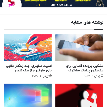
جو بایدن، رییس جمهور آمریکا هنگامی که ماه ژوئن در ژنو با
ولادیمیر پوتین، رییس جمهور روسیه دیدار کرد، فهرستی از ۱۶
بخش حساس را ارائه کرد که خط قرمز آمریکا محسوب می‌شوند و
نوشته های مشابه
هک شدن آنها واکنش سایبری دولت آمریکا را به دنبال خواهد
داشت اما این حملات ادامه پیدا کرده است.
کاخ سفید در ماه مه امسال یک فرمان اجرایی صادر کرد و بخش
خصوصی را به تقویت دفاع سایبری فراخواند. مقامات آمریکایی از
شرکتهای بخش خصوصی می‌خواهند اطلاعات و تدابیر مربوط به
حفاظت در برابر تهدیدهای سایبری را به اشتراک بگذارند.
تشکیل پرونده قضایی برای
امنیت سایبری: چند راهکار طلایی
متخلفان پیامک مشکوک
برای جلوگیری از هک شدن
بر اساس گزارش بلومبرگ، حملاتی که در وبلاگ مایکروسافت مورد
ژوئن 2, 2026
ژوئن 2, 2026
اشاره قرار گرفته اند، فعالیتهای غیرپیشرفته‌ای بوده اند که روزانه
از سوی روسیه و دولتهای خارجی دیگر انجام می‌شوند. نفوذگران
برای بهره‌برداری از حفره‌ها یا آسیب پذیریهای امنیتی در نرم افزار
تلاش نمی‌کنند و در عوض از تکنیک‌های شناخته شده برای سرقت
اطلاعات بهره می‌برند.