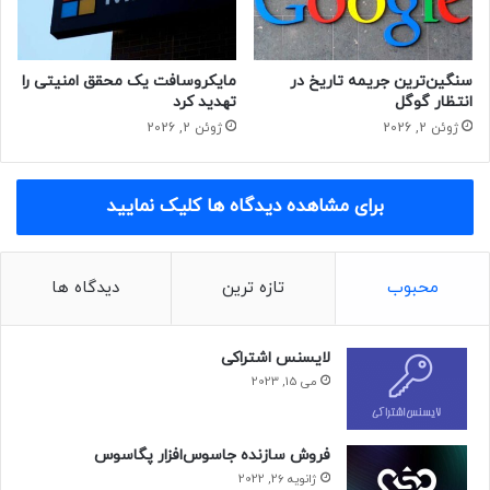
تمدن است.»
حتما بخوانید :
همکاری کوالکوم با اپل برای تامین تراشه‌های
سنگین‌ترین جریمه تاریخ در
مایکروسافت یک محقق امنیتی را
۵G
انتظار گوگل
تهدید کرد
ژوئن 2, 2026
ژوئن 2, 2026
ایلان ماسک
برای مشاهده دیدگاه ها کلیک نمایید
محبوب
تازه ترین
دیدگاه ها
لایسنس اشتراکی
می 15, 2023
فروش سازنده جاسوس‌افزار پگاسوس
ژانویه 26, 2022