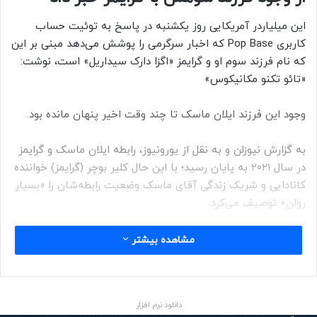
این میلیاردر آمریکایی روز یکشنبه در پاسخ به توئیت حساب
کاربری Pop Base که اخبار سرگرمی را پوشش می‌دهد مبنی بر این
که نام فرزند سوم او و گرایمز «اگزا دارک سیداریل» است، نوشت:
«تائو تکنو مکانیکوس»
وجود این فرزند ایلان ماسک تا چند وقت اخیر پنهان مانده بود.
به گزارش نیوزلن و به نقل از یورونیوز، رابطه ایلان ماسک و گرایمز
در سال ۲۰۲۱ به پایان رسید؛ با این حال کلیر بوچر (گرایمز) خواننده
کانادایی و شریک زندگی آقای ماسک وضعیت رابطه‌شان را «بسیار
روان» توصیف می‌کرد.
او در مارس ۲۰۲۲ در گفتگو با مجله «ونتی فر» گفته بود که «اگزا
مشاهده بیشتر
دارک سیداریل ماسک» در دسامبر ۲۰۲۱ با استفاده از رحم اجاره‌ای
به دنیا آمد.
دانلود نرم افزار
اگرچه این زوج قصد اعلام تولد دومین فرزند خود با نام مستعار