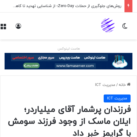
روش‌های جلوگیری از حملات Zero-Day؛ از شناسایی تهدید تا کاهش ریسک
تغییر پوسته
ورود
هاست لینوکس
خانه
/
مديريت ICT
مديريت ICT
فرزندان پرشمار آقای میلیاردر؛
ایلان ماسک از وجود فرزند سومش
با گرایمز خبر داد