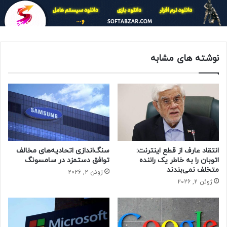
«Y» را نیز نداشتند، اما خانم گرایمز پس از این که دوین گوردون،
خبرنگار مجله «ونتی فر» صدای گریه کودک را شنید، نام او را اعلام
کرد.
نوشته های مشابه
ایلان ماسک و گرایمز در ماه مه ۲۰۲۰ نیز صاحب یک پسر با نام «X
Æ A-Xii» شده بودند.
ایلان ماسک ۴۸ ساله پنج فرزند دیگر نیز از ازدواج پیشین خود
دارد: دو قلوهای گریفین و ویویان و سه قلوهای دامین، ساکسون و
کای.
وجود دوقلوهای ۱۶ ماهه آقای ماسک با نام‌های استرایدر و آزور از
انتقاد عارف از قطع اینترنت:
سنگ‌اندازی اتحادیه‌های مخالف
شیون زیلیس (مدیر اجرایی نورالینک) نیز در ۶ سپتامبر فاش شد.
اتوبان را به خاطر یک راننده
توافق دستمزد در سامسونگ
متخلف نمی‌بندند
ژوئن 2, 2026
ژوئن 2, 2026
او پیش‌تر در توئیتی از نگرانی خود برای کاهش نرخ زاد و ولد خبر
داده و گفته بود: «برای کمک به بحران کم‌جمعیتی همه تلاش
خودم را می‌کنم. سقوط نرخ زاد و ولد بزرگترین خطر پیش روی