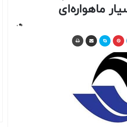
ار ماهواره‌ای
0
لینکداین
پینتریست
اسکایپ
اشتراک با ایمیل
چاپ