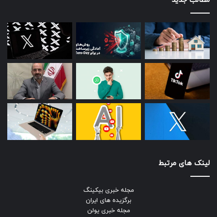
مطالب جدید
دلیل است که کمبود آن باعث احساس خستگی یا ضعف می‌شود،
اما مور تاکید می‌کند که ویتامین دی بیش از حد هم می‌تواند
همین ضعف و خستگی را به همراه داشته باشد. او توضیح می‌دهد
که این موضوع احتمالا به دلیل فقدان تعادل بیوشیمیایی ناشی از
سطح بالای کلسیم است. این وضعیت می‌تواند بر عضلات و سطح
کلی انرژی تاثیر بگذارد و فعالیت فیزیکی را دشوارتر کند.
توصیه کارشناسان این است که برای مصرف مکمل‌‌های ویتامین
دی با متخصص مشورت کنید و قبل از اینکه به صورت ناآگاهانه
مکمل‌های اضافی مصرف کنید، با آزمایش خون از سطح ویتامین
دی بدنتان مطلع شود و در صورت مواجهه با عوارض جانبی حتما
به پزشک مراجعه کنید.
لینک های مرتبط
حتما بخوانید :
مشکلات توزیع کارت‌های سوخت با تغییر
زیرساخت‌ها برطرف می‌شود
مجله خبری بیکینگ
برگزیده های ایران
مجله خبری یولن