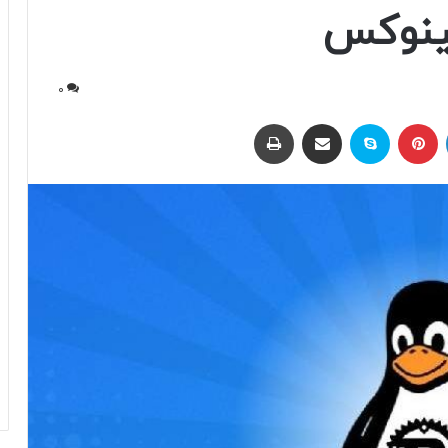
لینوکس
0
لینکداین
پینتریست
اسکایپ
اشتراک با ایمیل
چاپ