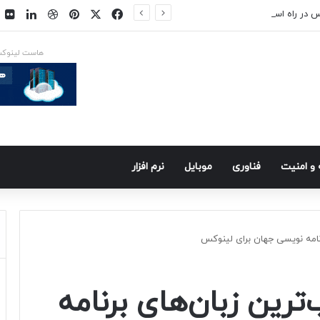
فیسبوک
ایکس
پینتریست
دریبببل
لینکد
ت
س در راه است
هاست لینوک
و امنيت
فناوری
موبايل
نرم افزار
نامه نویسی جهان برای لینوکس
رین زبان‌های برنامه