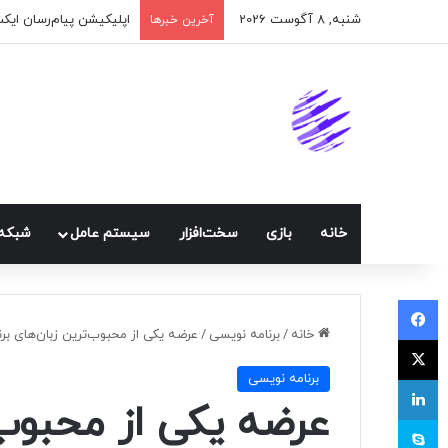
شنبه, 8 آگوست 2026
اپلیکیشن پیام‌رسان ایک
آخرین خبرها
خانه
بازی
سخت‌افزار
سيستم عامل
شبكه 
فیسبوک
خانه
/
برنامه نويسی
/
عرضه یکی از محبوب‌ترین زبان‌های بر
ایکس
برنامه نويسی
لینکداین
عرضه یکی از محبوب‌ت
اسکایپ