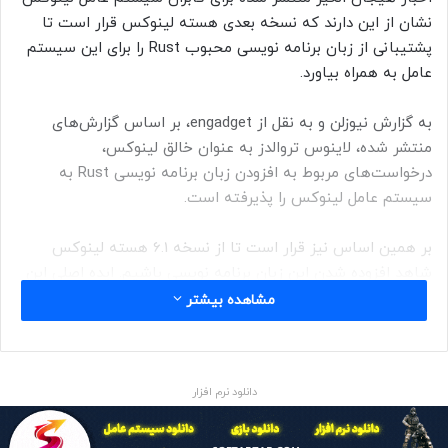
نشان از این دارند که نسخه بعدی هسته لینوکس قرار است تا
پشتیبانی از زبان برنامه نویسی محبوب Rust را برای این سیستم
عامل به همراه بیاورد.
به گزارش نیوزلن و به نقل از engadget، بر اساس گزارش‌های
منتشر شده، لاینوس تروالدز به عنوان خالق لینوکس،
درخواست‌های مربوط به افزودن زبان برنامه نویسی Rust به
سیستم عامل لینوکس را پذیرفته است.
بر همین اساس نیز قرار است تا از نسخه 6.1 هسته لینوکس
شاهد افزوده شدن این زبان برنامه نویسی باشیم. ایده اصلی این
نیست که کل هسته لینوکس با Rust بازنویسی شود و به جای آن
مشاهده بیشتر
کد بیس فعلی C این سیستم عامل با کمک کامپوننت‌ها زبان
Rust، بهینه‌سازی شود. این امر موجب می‌شود که احتمال رخ دادن
باگ‌های حافظه که منجر به ایجاد آسیب‌پذیری در سیستم
دانلود نرم افزار
می‌شوند به شدت کاهش پیدا کند.