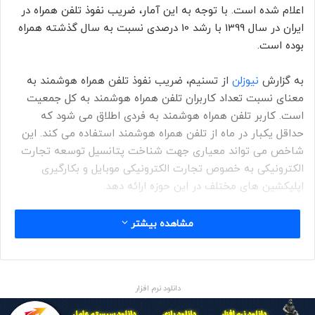
اعلام شده است. با توجه به این آمار، ضریب نفوذ تلفن همراه در
ایران در سال 1399 با رشد 10 درصدی نسبت به سال گذشته همراه
بوده است.
به گزارش
نیوزلن
از تسنیم، ضریب نفوذ تلفن همراه هوشمند به
معنای نسبت تعداد کاربران تلفن همراه هوشمند به کل جمعیت
است. کاربر تلفن همراه هوشمند به فردی اطلاق می شود که
حداقل یکبار در ماه از تلفن همراه هوشمند استفاده می کند. این
شاخص می تواند معیاری جهت شناخت پتانسیل توسعه تجارت
الکترونیکی به خصوص تجارت الکترونیکی موبایل و بکارگیری
اپلیکشین های مختلف در این حوزه ارائه دهد.
تعداد کاربران تلفن هوشمند در ایران
مشاهده بیشتر
طبق آمار جهانی منتشر شده در ژانویه 2021، تعداد کاربران تلفن
هوشمند در ایران 58.2 میلیون نفر برآورد شده و از این منظر در
جایگاه پانزدهم جهان قرار گرفته است. با در نظر گرفتن جمعیت
دانلود نرم افزار
84 میلیون نفری اعلام شده توسط مرکز ملی آمار در سال 1399،
ضریب نفوذ تلفن همراه هوشمند در سال 2021 در ایران حدود 69