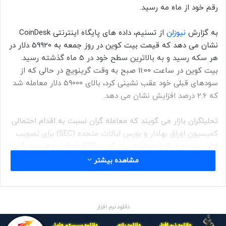
رقم خود از ماه مه رسید.
به گزارش
نیوزلن
از تسنیم، داده های پایگاه اینترنتی CoinDesk
نشان می دهد که قیمت بیت کوین در روز جمعه به 59920 دلار در
هر سکه رسید و به بالاترین سطح خود در 5 ماه گذشته رسید.
بیت کوین در ساعت 11:00 صبح به وقت گرینویچ در حالی که از
سودهای قبلی خود عقب نشینی کرد، بالای 59000 دلار معامله شد
که 2.6 درصد افزایش نشان می دهد.
تحلیلگران بازار می گویند که معامله گران نسبت به اقدام احتمالی
کمیسیون اوراق بهادار و بورس ایالات متحده (SEC) برای تصویب
اولین صندوبق قابل معامله بیت کوین ETF خوشبین هستند. آنها
این تصویب احتمالی را نقطه عطفی برای صنعت ارز رمزنگاری شده
مشاهده بیشتر
می‌دانند. صنعتی که بسیار مشتاق بوده است این ارز مورد قبول
وال استریت و سرمایه گذاران اصلی آن قرار گیرد.
دانلود نرم افزار
قرار است صندوق قابل معامله استراتژی بیت کوین ProShares
سه شنبه هفته آینده در بورس نیویورک آغاز به کار کند.