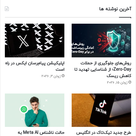
آخرین نوشته ها
روش‌های جلوگیری از حملات
اپلیکیشن پیام‌رسان ایکس در راه
Zero-Day؛ از شناسایی تهدید تا
است
کاهش ریسک
ژوئن 3, 2026
ژوئن 15, 2026
طرح جدید تیک‌تاک در انگلیس
حالت ناشناس Meta AI به