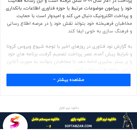
پرداخت در آغاز سال ۱۳۹۹ شکل گرفته است و این رسانه فعالیت
خود را پیرامون موضوعات مرتبط با حوزه فناوری اطلاعات، بانکداری
و پرداخت الکترونیک دنبال می کند و امیدوار است با حمایت
مخاطبان فرهیخته خود بتواند نقش خود را در عرصه اطلاع رسانی
و فرهنگ سازی به خوبی ایفا کند.
به گزارش نود فناوری در روزهای اخیر با توجه شیوع ویروس کرونا
و شرایط پیش آمده، عصر پرداخت تصمیم گرفت، برنامه های خود
را بر بستر سایبری ادامه دهد تا مخاطبان بتوانند به صورت آنلاین
از این برنامه ها استفاده کنند.
در همین راستا اولین مناظره آنلاین، با عنوان “بانکداری
مشاهده بیشتر
دیجیتال:حرف تا عمل” چهارشنبه ششم فروردین ماه ۹۹ با حضور با
حضور فرهاد اینالوئی معاون فناوری اطلاعات بانک ایران زمین و
محمد صادقی معاون فناوری اطلاعات بانک اقتصاد نوین با اجرای
عبداله افتاده روزنامه نگار، از طریق لایو کست اپلیکیشن کست
دانلود نرم افزار
باکس با حضور مخاطبان شبکه بانکی به صورت مجازی برگزار شد.
در این مناظره فرهاد اینالوئی با اشاره به اینکه نباید برای راه