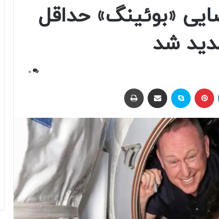
یی «بوئینگ» حداقل
مدید شد
0
لینکداین
پینتریست
اسکایپ
اشتراک با ایمیل
چاپ