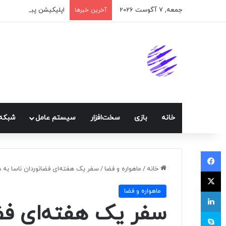
جمعه, 7 آگوست 2026
اپلیکیشن پیام‌رسان ایک
آخرین خبرها
خانه
بازی
سخت‌افزار
سيستم عامل
شبكه 
فیسبوک
خانه
/
ماهواره و فضا
/
سفر یک هفته‌ای فضانوردان ناسا به 
ایکس
ماهواره و فضا
لینکداین
سفر یک هفته‌ای فضا
اسکایپ