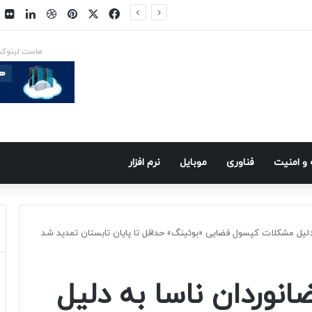
فیسبوک
ایکس
پینتریست
دریبببل
لینکد
ت
س در راه است
هاست لینوک
و امنيت
فناوری
موبايل
نرم افزار
دلیل مشکلات کپسول فضایی «بوئینگ» حداقل تا پایان تابستان تمدید شد
نوردان ناسا به دلیل