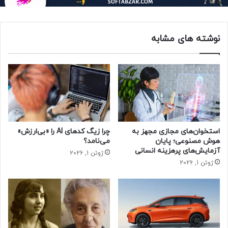
سانتی‌گراد بود که این میزان ۲.۷ درجه بالاتر از مقدار مرجع
بین‌المللی مربوط به دوره ۱۹۶۱ تا ۱۹۹۰ است.
نوشته های مشابه
این افزایش در مقایسه با دوره جدیدتر و گرم‌تر مرجع، یعنی دوره
۱۹۹۱ تا ۲۰۲۰، برابر با ۱.۶ درجه است. سرویس هواشناسی آلمان
همچنین اعلام کرد که مقایسه مقادیر فعلی با مقادیر چندساله،
امکان ارزیابی تغییرات اقلیمی بلندمدت را فراهم می‌کند.
استخوان‌های مجازی مجهز به
چرا زیگ کدهای AI را «بی‌ارزش»
هوش مصنوعی؛ پایان
می‌نامد؟
آزمایش‌های پرهزینه انسانی
سال ۲۰۲۴ گرم ولی پرباران
ژوئن 1, 2026
ژوئن 1, 2026
طبق اعلام سرویس هواشناسی آلمان، سال ۲۰۲۴ علاوه بر گرمی،
پرباران نیز بود. زمستان بسیار معتدل در ابتدای سال میلادی و بهار
گرم در آن به بارش‌های غیرمعمول و زیاد منجر شد.