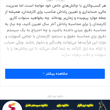
هر کسب‌وکاری با چالش‌های خاص خود مواجه است، اما مدیریت
مالی، حسابداری و تعیین پاداش مناسب برای کارمندان، همیشه از
جمله موارد پیچیده و زمان‌بر بوده‌اند. چه بخواهید سنوات کاری
کارمندان را برای محاسبه پاداش آخر سال تعیین کنید، چه نیاز به
محاسبه دقیق عیدی داشته باشید، و چه احتیاج به یک سیستم
دقیق برای محاسبه حقوق و دستمزد کارمندان با تمامی کسورات و
مزایا، این فرآیندها می‌توانند وقت‌گیر و دشوار باشند. ویکی حساب
با ارائه سه ابزار کارآمد به شما کمک می‌کند تا این چالش‌ها را با
سهولت و دقت برطرف سازید.
ویکی حساب، مرجعی برای حسابداری
مشاهده بیشتر
در عصری که تحول دیجیتال، سرعت پیشرفت‌ها را در سراسر
بخش‌ها تعیین می‌کند، در حوزه مالی و حسابداری ویکی حساب
دانلود نرم افزار
متولد شده است. این وب‌سایت تخصصی با ارائه ترکیبی از منابع
جامع حسابداری مالی، ابزار و خدمات متناسب با نیازهای