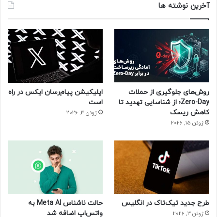
آخرین نوشته ها
کره ماه
روش‌های جلوگیری از حملات
اپلیکیشن پیام‌رسان ایکس در راه
Zero-Day؛ از شناسایی تهدید تا
است
کاهش ریسک
ژوئن 3, 2026
ژوئن 15, 2026
طرح جدید تیک‌تاک در انگلیس
حالت ناشناس Meta AI به
واتس‌اپ اضافه شد
ژوئن 3, 2026