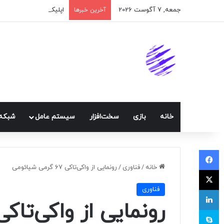
جمعه, 7 آگوست 2026
اپلیکیشن پیام‌رسان ایک
آخرین خبرها
خانه
بازی
سخت‌افزار
سيستم عامل
شبكه 
فیسبوک
خانه
/
فناوری
/
رونمایی از واکی‌تاکی ۶۷ گرمی شیائومی
ایکس
فناوری
لینکداین
رونمایی از واکی‌تاکی ۶۷ گرمی شیائو
اسکایپ