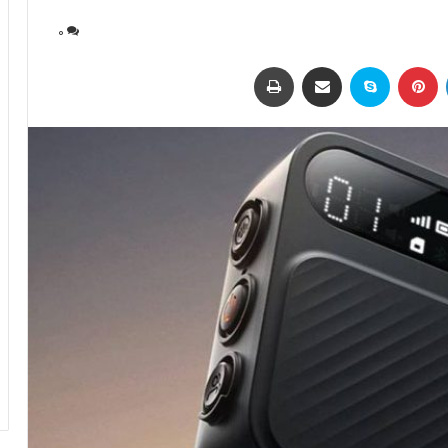
0
لینکداین
پینتریست
اسکایپ
اشتراک با ایمیل
چاپ