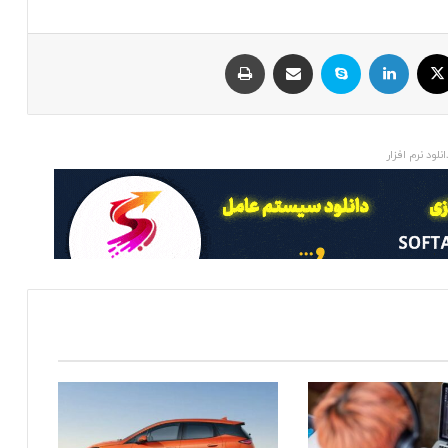
ایکس
لینکداین
اسکایپ
اشتراک با ایمیل
چاپ
انلود نرم افزار