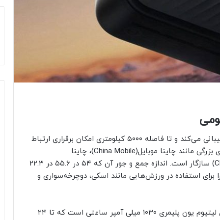
این دستگاه از فناوری داده‌های بی‌سیم TD-LTE پشتیبانی می‌کند و تا فاصله ۵۰۰۰ کیلومتری امکان برقراری ارتباط
را فراهم می‌کند. واکی‌تاکی با شبکه‌های 4G اپراتورهای بزرگی مانند چاینا موبایل(China Mobile)، چاینا
یونیکام(China Unicom) و چاینا تلکام(China Telecom) سازگار است. اندازه جمع و جور آن که ۵۴ در ۵۵.۶ در ۲۲.۳
ی آن، این دستگاه را برای استفاده در ورزش‌هایی مانند اسکی، دوچرخه‌سواری و
به گزارش نیوزلن از ایسنا، این دستگاه مجهز به باتری لیتیوم یون پلیمری ۱۰۳۰ میلی آمپر ساعتی است که تا ۲۴