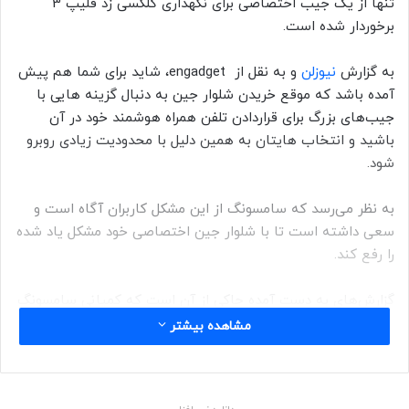
تنها از یک جیب اختصاصی برای نگهداری گلکسی زد فلیپ 3
برخوردار شده است.
به گزارش
نیوزلن
و به نقل از engadget، شاید برای شما هم پیش
آمده باشد که موقع خریدن شلوار جین به دنبال گزینه هایی با
جیب‌های بزرگ برای قراردادن تلفن همراه هوشمند خود در آن
باشید و انتخاب هایتان به همین دلیل با محدودیت زیادی روبرو
شود.
به نظر‌ می‌رسد که سامسونگ از این مشکل کاربران آگاه است و
سعی داشته است تا با شلوار جین اختصاصی خود مشکل یاد شده
را رفع کند.
گزارش‌های به دست آمده حاکی از آن است که کمپانی سامسونگ
در همکاری با برند دکتر دنیم از شلوار جین ویژه‌ای به نام زد فلیپ
مشاهده بیشتر
پاکت دنیوم رونمایی کرده است که جیب اصلی در آن به نفع
جیبی برای قرار دادن گلکسی زد فلیپ 3 کنار گذاشته شده است.