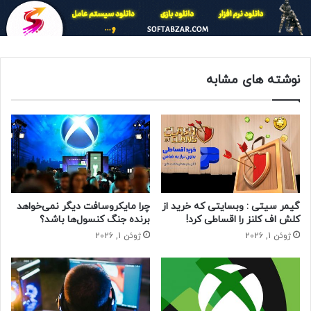
گذشته ایجاد محدودیت و به دنبال آن فیلتر گوگل پلی مشکلاتی را
برای فعالان این حوزه به وجود آورد.
کارشناسان بر این باور بودند که فیلتر کردن گوگل پلی صنعت بازی
نوشته های مشابه
را با چالش‌های بسیاری رو به رو کرد؛ به گونه‌ای که این
محدودیت‌ها هم برای سازنده بازی ملموس بود و هم تجربه کاربری
بازی کننده دچار افت ملموس شد.
مسئولان این حوزه تأکید کردند با فیلتر شدن گوگل پلی مسیر
سخت‌تری برای دانلود بازی‌ها به وجود آمده اما بعد از این واقعه
افراد از اپلیکیشن‌های ایرانی مانند بازار و مایکت اقدام به دانلود
بازی‌ها می‌کنند؛ بنابراین تاثیری بر تعداد دانلود نداشته بلکه محل
گیمر سیتی : وبسایتی که خرید از
چرا مایکروسافت دیگر نمی‌خواهد
دانلود تغییر کرده است و حتی به نفع این اپلیکیشن‌های داخلی
کلش اف کلنز را اقساطی کرد!
برنده جنگ کنسول‌ها باشد؟
شده است.
ژوئن 1, 2026
ژوئن 1, 2026
با این حال با گذشت تقریبا دو سال و نیم از محدودیت‌های اعمال
شده، چهارم دی ماه سال جاری گوگل پلی و واتس‌اپ با تأیید
اعضای شورای عالی فضای مجازی رفع فیلتر شدند. اقدامی که نظر